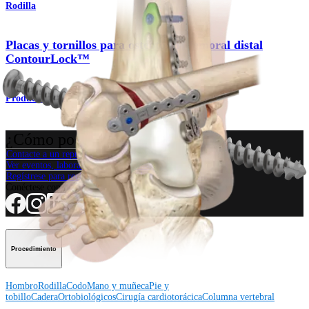
Rodilla
Placas y tornillos para osteotomía femoral distal
ContourLock™
Producto
¿Cómo podemos ayudarlo?
Contacte a un representante
Ver eventos, laboratorios y oportunidades educativas
Regístrese para recibir: ¿Qué hay de nuevo en Arthrex?
Conéctese con nosotros
Procedimiento
Hombro
Rodilla
Codo
Mano y muñeca
Pie y
tobillo
Cadera
Ortobiológicos
Cirugía cardiotorácica
Columna vertebral