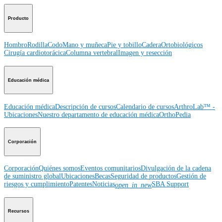
Producto
Hombro
Rodilla
Codo
Mano y muñeca
Pie y tobillo
Cadera
Ortobiológicos
Cirugía cardiotorácica
Columna vertebral
Imagen y resección
Educación médica
Educación médica
Descripción de cursos
Calendario de cursos
ArthroLab™ -
Ubicaciones
Nuestro departamento de educación médica
OrthoPedia
Corporación
Corporación
Quiénes somos
Eventos comunitarios
Divulgación de la cadena
de suministro global
Ubicaciones
Becas
Seguridad de productos
Gestión de
riesgos y cumplimiento
Patentes
Noticias
SBA Support
open_in_new
Recursos