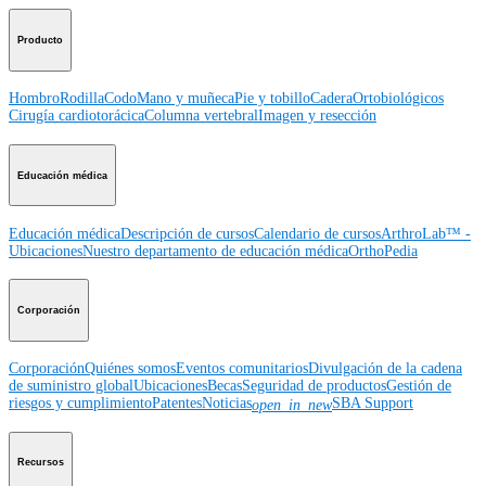
Producto
Hombro
Rodilla
Codo
Mano y muñeca
Pie y tobillo
Cadera
Ortobiológicos
Cirugía cardiotorácica
Columna vertebral
Imagen y resección
Educación médica
Educación médica
Descripción de cursos
Calendario de cursos
ArthroLab™ -
Ubicaciones
Nuestro departamento de educación médica
OrthoPedia
Corporación
Corporación
Quiénes somos
Eventos comunitarios
Divulgación de la cadena
de suministro global
Ubicaciones
Becas
Seguridad de productos
Gestión de
riesgos y cumplimiento
Patentes
Noticias
SBA Support
open_in_new
Recursos