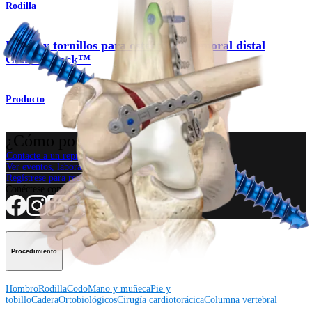
Rodilla
Placas y tornillos para osteotomía femoral distal
ContourLock™
Producto
¿Cómo podemos ayudarlo?
Contacte a un representante
Ver eventos, laboratorios y oportunidades educativas
Regístrese para recibir: ¿Qué hay de nuevo en Arthrex?
Conéctese con nosotros
Procedimiento
Hombro
Rodilla
Codo
Mano y muñeca
Pie y
tobillo
Cadera
Ortobiológicos
Cirugía cardiotorácica
Columna vertebral