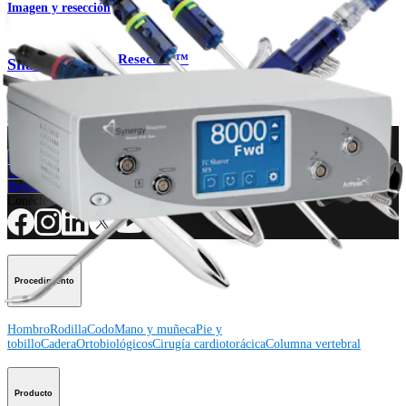
Imagen y resección
Resection™
Shaver Synergy
Producto
¿Cómo podemos ayudarlo?
Contacte a un representante
Ver eventos, laboratorios y oportunidades educativas
Regístrese para recibir: ¿Qué hay de nuevo en Arthrex?
Conéctese con nosotros
Procedimiento
Hombro
Rodilla
Codo
Mano y muñeca
Pie y
tobillo
Cadera
Ortobiológicos
Cirugía cardiotorácica
Columna vertebral
Producto