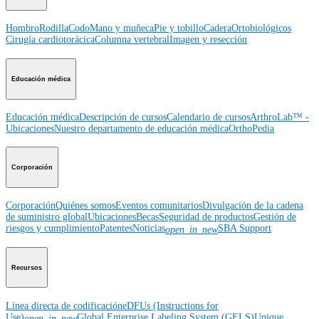
Hombro
Rodilla
Codo
Mano y muñeca
Pie y tobillo
Cadera
Ortobiológicos
Cirugía cardiotorácica
Columna vertebral
Imagen y resección
Educación médica
Educación médica
Descripción de cursos
Calendario de cursos
ArthroLab™ -
Ubicaciones
Nuestro departamento de educación médica
OrthoPedia
Corporación
Corporación
Quiénes somos
Eventos comunitarios
Divulgación de la cadena
de suministro global
Ubicaciones
Becas
Seguridad de productos
Gestión de
riesgos y cumplimiento
Patentes
Noticias
SBA Support
open_in_new
Recursos
Línea directa de codificación
eDFUs (Instructions for
Use)
Global Enterprise Labeling System (GELS)
Unique
open_in_new