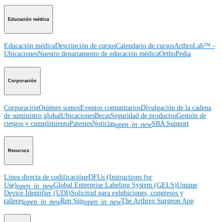
Educación médica
Educación médica
Descripción de cursos
Calendario de cursos
ArthroLab™ -
Ubicaciones
Nuestro departamento de educación médica
OrthoPedia
Corporación
Corporación
Quiénes somos
Eventos comunitarios
Divulgación de la cadena
de suministro global
Ubicaciones
Becas
Seguridad de productos
Gestión de
riesgos y cumplimiento
Patentes
Noticias
SBA Support
open_in_new
Recursos
Línea directa de codificación
eDFUs (Instructions for
Use)
Global Enterprise Labeling System (GELS)
Unique
open_in_new
Device Identifier (UDI)
Solicitud para exhibiciones, congresos y
talleres
Rep Site
The Arthrex Surgeon App
open_in_new
open_in_new