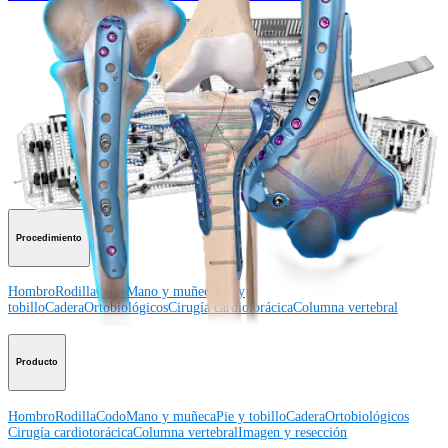
Procedimiento
¿Cómo podemos ayudarlo?
Contacte a un representante
Ver eventos, laboratorios y oportunidades educativas
Regístrese para recibir: ¿Qué hay de nuevo en Arthrex?
Conéctese con nosotros
Procedimiento
Hombro
Rodilla
Codo
Mano y muñeca
Pie y
tobillo
Cadera
Ortobiológicos
Cirugía cardiotorácica
Columna vertebral
Producto
Hombro
Rodilla
Codo
Mano y muñeca
Pie y tobillo
Cadera
Ortobiológicos
Cirugía cardiotorácica
Columna vertebral
Imagen y resección