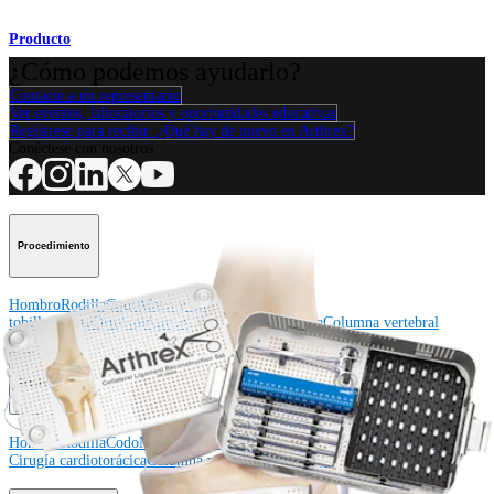
Producto
¿Cómo podemos ayudarlo?
Contacte a un representante
Ver eventos, laboratorios y oportunidades educativas
Regístrese para recibir: ¿Qué hay de nuevo en Arthrex?
Conéctese con nosotros
Procedimiento
Hombro
Rodilla
Codo
Mano y muñeca
Pie y
tobillo
Cadera
Ortobiológicos
Cirugía cardiotorácica
Columna vertebral
Producto
Hombro
Rodilla
Codo
Mano y muñeca
Pie y tobillo
Cadera
Ortobiológicos
Cirugía cardiotorácica
Columna vertebral
Imagen y resección