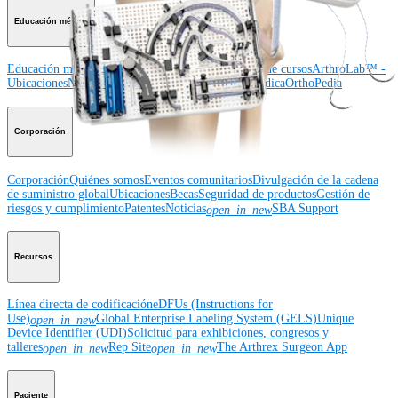
Educación médica
Educación médica
Descripción de cursos
Calendario de cursos
ArthroLab™ -
Ubicaciones
Nuestro departamento de educación médica
OrthoPedia
Corporación
Corporación
Quiénes somos
Eventos comunitarios
Divulgación de la cadena
de suministro global
Ubicaciones
Becas
Seguridad de productos
Gestión de
riesgos y cumplimiento
Patentes
Noticias
SBA Support
open_in_new
Recursos
Línea directa de codificación
eDFUs (Instructions for
Use)
Global Enterprise Labeling System (GELS)
Unique
open_in_new
Device Identifier (UDI)
Solicitud para exhibiciones, congresos y
talleres
Rep Site
The Arthrex Surgeon App
open_in_new
open_in_new
Paciente