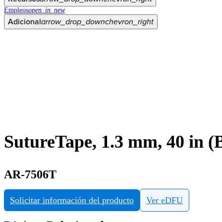
Empleos
open_in_new
Adicional
arrow_drop_down
chevron_right
SutureTape, 1.3 mm, 40 in (
AR-7506T
Solicitar información del producto
Ver eDFU