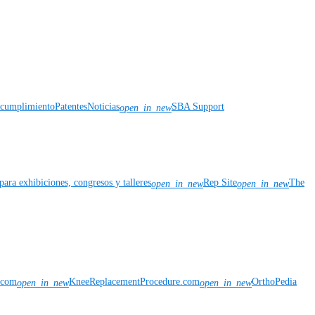
y cumplimiento
Patentes
Noticias
SBA Support
open_in_new
para exhibiciones, congresos y talleres
Rep Site
The
open_in_new
open_in_new
n.com
KneeReplacementProcedure.com
OrthoPedia
open_in_new
open_in_new