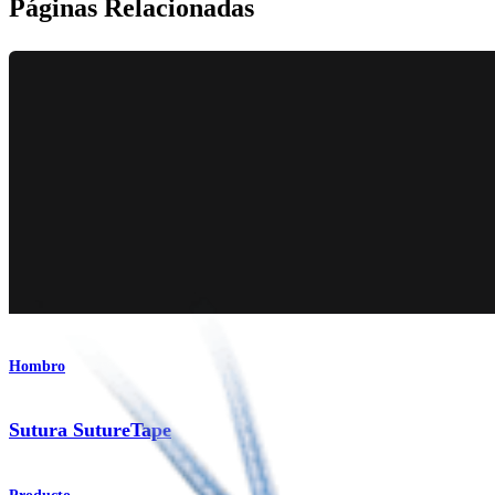
Páginas Relacionadas
Hombro
Sutura SutureTape