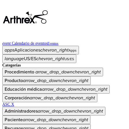
event
Calendario de eventos
Eventos
apps
Aplicaciones
chevron_right
Apps
language
US/ES
chevron_right
US/ES
Categorías
Procedimiento
arrow_drop_down
chevron_right
Producto
arrow_drop_down
chevron_right
Educación médica
arrow_drop_down
chevron_right
Corporación
arrow_drop_down
chevron_right
ASC X
Administradores
arrow_drop_down
chevron_right
Paciente
arrow_drop_down
chevron_right
Recursos
arrow_drop_down
chevron_right