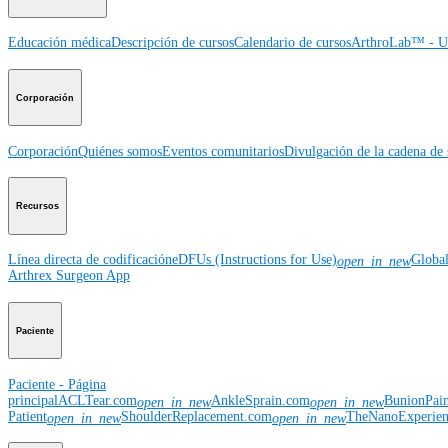
Educación médica
Descripción de cursos
Calendario de cursos
ArthroLab™ - Ub
Corporación
Corporación
Quiénes somos
Eventos comunitarios
Divulgación de la cadena de 
Recursos
Línea directa de codificación
eDFUs (Instructions for Use)
Globa
open_in_new
Arthrex Surgeon App
Paciente
Paciente - Página
principal
ACLTear.com
AnkleSprain.com
BunionPai
open_in_new
open_in_new
Patient
ShoulderReplacement.com
TheNanoExperie
open_in_new
open_in_new