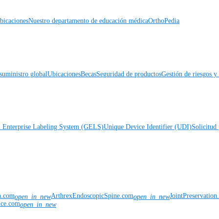
icaciones
Nuestro departamento de educación médica
OrthoPedia
suministro global
Ubicaciones
Becas
Seguridad de productos
Gestión de riesgos 
l Enterprise Labeling System (GELS)
Unique Device Identifier (UDI)
Solicitud 
n.com
ArthrexEndoscopicSpine.com
JointPreservatio
open_in_new
open_in_new
nce.com
open_in_new