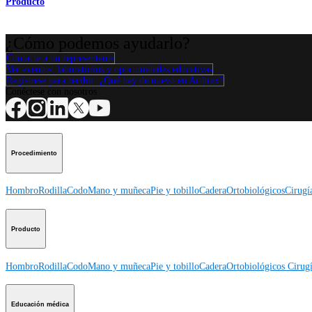
Producto
¿Cómo podemos ayudarlo?
Contacte a un representante
Ver eventos, laboratorios y oportunidades educativas
Regístrese para recibir: ¿Qué hay de nuevo en Arthrex?
Conéctese con nosotros
Procedimiento
Hombro
Rodilla
Codo
Mano y muñeca
Pie y tobillo
Cadera
Ortobiológicos
Cirugí
Producto
Hombro
Rodilla
Codo
Mano y muñeca
Pie y tobillo
Cadera
Ortobiológicos
Cirugí
Educación médica