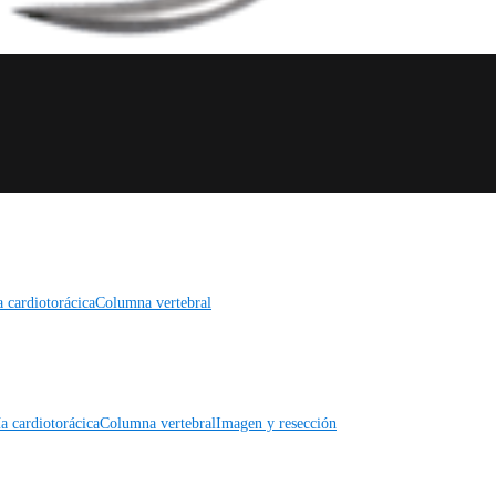
a cardiotorácica
Columna vertebral
a cardiotorácica
Columna vertebral
Imagen y resección