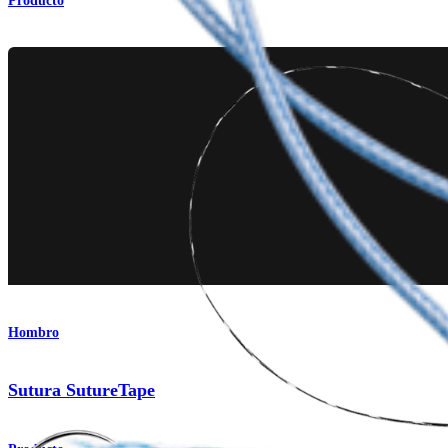
Producto
Hombro
Sutura SutureTape