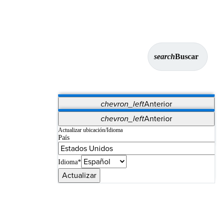
search
Buscar
chevron_left
Anterior
Aplicaciones
chevron_left
Anterior
Vet Systems
OrthoPedia Patient
SAP
Actualizar ubicación/Idioma
País
Supplier Portal
Synergy Imaging & Resection
Idioma*
Actualizar