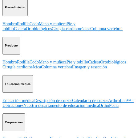
Procedimiento
Hombro
Rodilla
Codo
Mano y muñeca
Pie y
tobillo
Cadera
Ortobiológicos
Cirugía cardiotorácica
Columna vertebral
Producto
Hombro
Rodilla
Codo
Mano y muñeca
Pie y tobillo
Cadera
Ortobiológicos
Cirugía cardiotorácica
Columna vertebral
Imagen y resección
Educación médica
Educación médica
Descripción de cursos
Calendario de cursos
ArthroLab™ -
Ubicaciones
Nuestro departamento de educación médica
OrthoPedia
Corporación