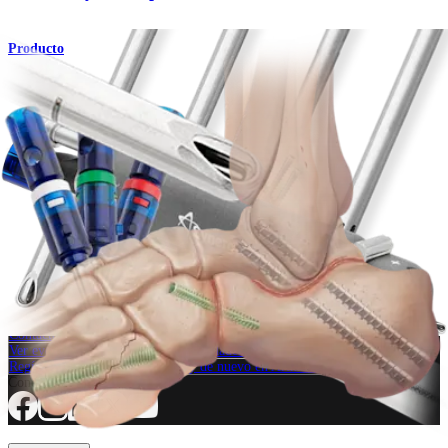
Producto
Pie y tobillo
Artrodesis subtalar (Pie plano)
Procedimiento
¿Cómo podemos ayudarlo?
Contacte a un representante
Ver eventos, laboratorios y oportunidades educativas
Regístrese para recibir: ¿Qué hay de nuevo en Arthrex?
Conéctese con nosotros