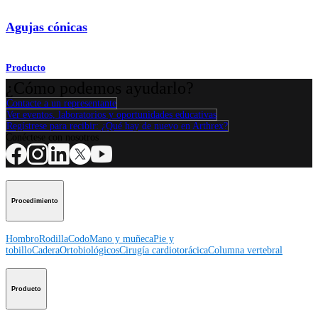
Agujas cónicas
Producto
¿Cómo podemos ayudarlo?
Contacte a un representante
Ver eventos, laboratorios y oportunidades educativas
Regístrese para recibir: ¿Qué hay de nuevo en Arthrex?
Conéctese con nosotros
Procedimiento
Hombro
Rodilla
Codo
Mano y muñeca
Pie y
tobillo
Cadera
Ortobiológicos
Cirugía cardiotorácica
Columna vertebral
Producto