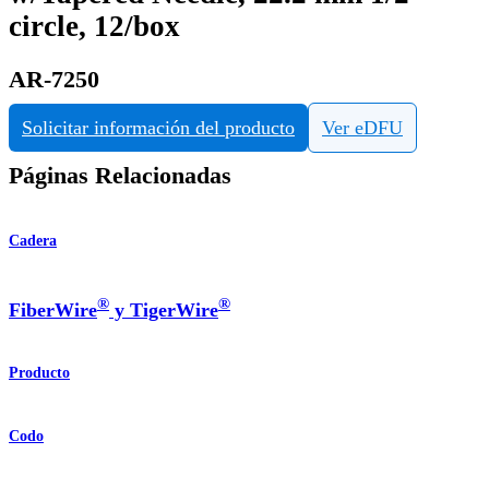
circle, 12/box
AR-7250
Solicitar información del producto
Ver eDFU
Páginas Relacionadas
Cadera
®
®
FiberWire
y TigerWire
Producto
Codo