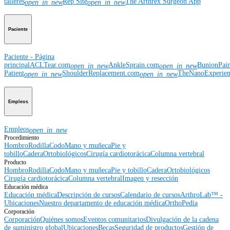
talleres
Rep Site
The Arthrex Surgeon App
open_in_new
open_in_new
Paciente
Paciente - Página
principal
ACLTear.com
AnkleSprain.com
BunionPai
open_in_new
open_in_new
Patient
ShoulderReplacement.com
TheNanoExperie
open_in_new
open_in_new
Empleos
Empleos
open_in_new
Procedimiento
Hombro
Rodilla
Codo
Mano y muñeca
Pie y
tobillo
Cadera
Ortobiológicos
Cirugía cardiotorácica
Columna vertebral
Producto
Hombro
Rodilla
Codo
Mano y muñeca
Pie y tobillo
Cadera
Ortobiológicos
Cirugía cardiotorácica
Columna vertebral
Imagen y resección
Educación médica
Educación médica
Descripción de cursos
Calendario de cursos
ArthroLab™ -
Ubicaciones
Nuestro departamento de educación médica
OrthoPedia
Corporación
Corporación
Quiénes somos
Eventos comunitarios
Divulgación de la cadena
de suministro global
Ubicaciones
Becas
Seguridad de productos
Gestión de