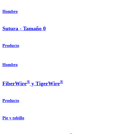
Hombro
Sutura - Tamaño 0
Producto
Hombro
®
®
FiberWire
y TigerWire
Producto
Pie y tobillo