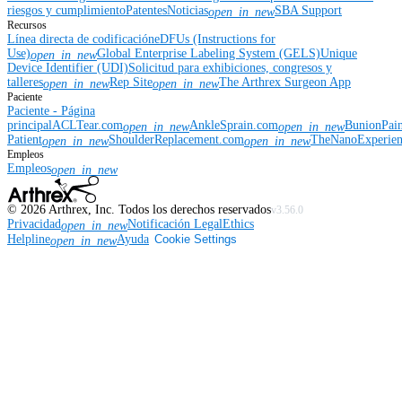
riesgos y cumplimiento
Patentes
Noticias
SBA Support
open_in_new
Recursos
Línea directa de codificación
eDFUs (Instructions for
Use)
Global Enterprise Labeling System (GELS)
Unique
open_in_new
Device Identifier (UDI)
Solicitud para exhibiciones, congresos y
talleres
Rep Site
The Arthrex Surgeon App
open_in_new
open_in_new
Paciente
Paciente - Página
principal
ACLTear.com
AnkleSprain.com
BunionPai
open_in_new
open_in_new
Patient
ShoulderReplacement.com
TheNanoExperie
open_in_new
open_in_new
Empleos
Empleos
open_in_new
©
2026
Arthrex, Inc. Todos los derechos reservados
v3.56.0
Privacidad
Notificación Legal
Ethics
open_in_new
Helpline
Ayuda
Cookie Settings
open_in_new