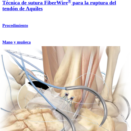
®
Técnica de sutura FiberWire
para la ruptura del
tendón de Aquiles
Procedimiento
Mano y muñeca
Reparación del ligamento colateral del pulgar con
®
PushLock
de 2,5 mm
Procedimiento
Pie y tobillo
Procedimiento abierto de Brostrom