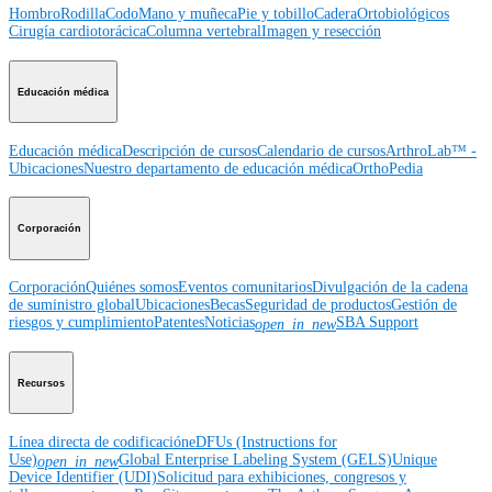
Hombro
Rodilla
Codo
Mano y muñeca
Pie y tobillo
Cadera
Ortobiológicos
Cirugía cardiotorácica
Columna vertebral
Imagen y resección
Educación médica
Educación médica
Descripción de cursos
Calendario de cursos
ArthroLab™ -
Ubicaciones
Nuestro departamento de educación médica
OrthoPedia
Corporación
Corporación
Quiénes somos
Eventos comunitarios
Divulgación de la cadena
de suministro global
Ubicaciones
Becas
Seguridad de productos
Gestión de
riesgos y cumplimiento
Patentes
Noticias
SBA Support
open_in_new
Recursos
Línea directa de codificación
eDFUs (Instructions for
Use)
Global Enterprise Labeling System (GELS)
Unique
open_in_new
Device Identifier (UDI)
Solicitud para exhibiciones, congresos y