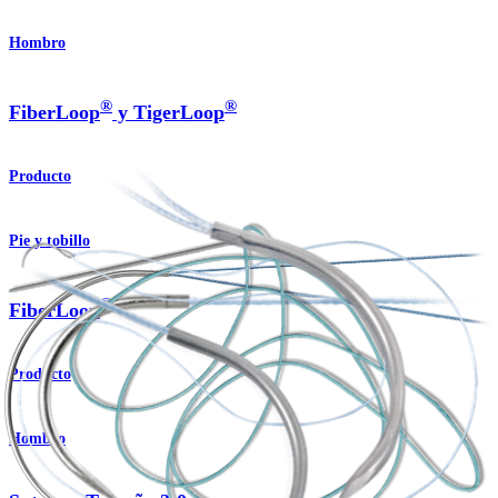
Hombro
®
®
FiberLoop
y TigerLoop
Producto
Pie y tobillo
®
FiberLoop
Producto
Hombro