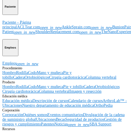
Paciente
Paciente - Página
principal
ACLTear.com
AnkleSprain.com
BunionPai
open_in_new
open_in_new
Patient
ShoulderReplacement.com
TheNanoExperie
open_in_new
open_in_new
Empleos
Empleos
open_in_new
Procedimiento
Hombro
Rodilla
Codo
Mano y muñeca
Pie y
tobillo
Cadera
Ortobiológicos
Cirugía cardiotorácica
Columna vertebral
Producto
Hombro
Rodilla
Codo
Mano y muñeca
Pie y tobillo
Cadera
Ortobiológicos
Cirugía cardiotorácica
Columna vertebral
Imagen y resección
Educación médica
Educación médica
Descripción de cursos
Calendario de cursos
ArthroLab™ -
Ubicaciones
Nuestro departamento de educación médica
OrthoPedia
Corporación
Corporación
Quiénes somos
Eventos comunitarios
Divulgación de la cadena
de suministro global
Ubicaciones
Becas
Seguridad de productos
Gestión de
riesgos y cumplimiento
Patentes
Noticias
SBA Support
open_in_new
Recursos