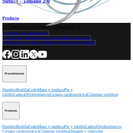
Sutura - Tamaño 2-0
Producto
¿Cómo podemos ayudarlo?
Contacte a un representante
Ver eventos, laboratorios y oportunidades educativas
Regístrese para recibir: ¿Qué hay de nuevo en Arthrex?
Conéctese con nosotros
Procedimiento
Hombro
Rodilla
Codo
Mano y muñeca
Pie y
tobillo
Cadera
Ortobiológicos
Cirugía cardiotorácica
Columna vertebral
Producto
Hombro
Rodilla
Codo
Mano y muñeca
Pie y tobillo
Cadera
Ortobiológicos
Cirugía cardiotorácica
Columna vertebral
Imagen y resección