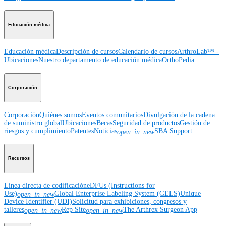
Educación médica
Educación médica
Descripción de cursos
Calendario de cursos
ArthroLab™ -
Ubicaciones
Nuestro departamento de educación médica
OrthoPedia
Corporación
Corporación
Quiénes somos
Eventos comunitarios
Divulgación de la cadena
de suministro global
Ubicaciones
Becas
Seguridad de productos
Gestión de
riesgos y cumplimiento
Patentes
Noticias
SBA Support
open_in_new
Recursos
Línea directa de codificación
eDFUs (Instructions for
Use)
Global Enterprise Labeling System (GELS)
Unique
open_in_new
Device Identifier (UDI)
Solicitud para exhibiciones, congresos y
talleres
Rep Site
The Arthrex Surgeon App
open_in_new
open_in_new