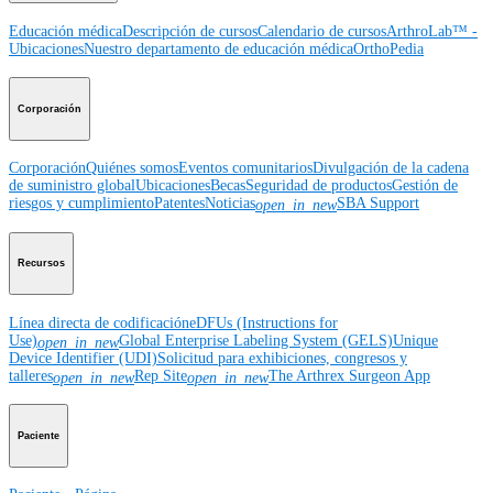
Educación médica
Descripción de cursos
Calendario de cursos
ArthroLab™ -
Ubicaciones
Nuestro departamento de educación médica
OrthoPedia
Corporación
Corporación
Quiénes somos
Eventos comunitarios
Divulgación de la cadena
de suministro global
Ubicaciones
Becas
Seguridad de productos
Gestión de
riesgos y cumplimiento
Patentes
Noticias
SBA Support
open_in_new
Recursos
Línea directa de codificación
eDFUs (Instructions for
Use)
Global Enterprise Labeling System (GELS)
Unique
open_in_new
Device Identifier (UDI)
Solicitud para exhibiciones, congresos y
talleres
Rep Site
The Arthrex Surgeon App
open_in_new
open_in_new
Paciente