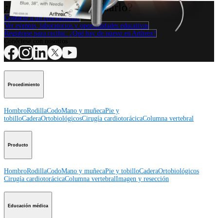
¿Cómo podemos ayudarlo?
Contacte a un representante
Ver eventos, laboratorios y oportunidades educativas
Regístrese para recibir: ¿Qué hay de nuevo en Arthrex?
Conéctese con nosotros
Procedimiento
Hombro
Rodilla
Codo
Mano y muñeca
Pie y
tobillo
Cadera
Ortobiológicos
Cirugía cardiotorácica
Columna vertebral
Producto
Hombro
Rodilla
Codo
Mano y muñeca
Pie y tobillo
Cadera
Ortobiológicos
Cirugía cardiotorácica
Columna vertebral
Imagen y resección
Educación médica