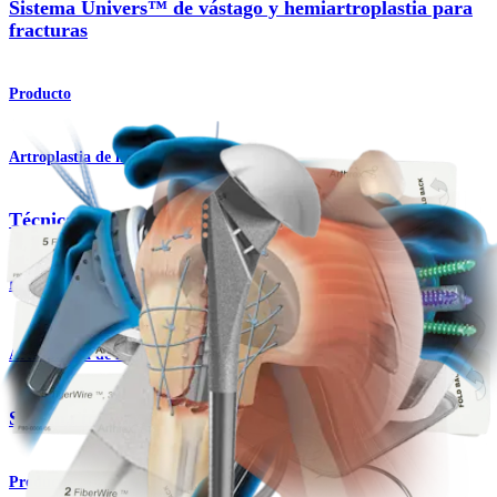
Sistema Univers™ de vástago y hemiartroplastia para
fracturas
Producto
Artroplastia de hombro
Técnica para fracturas Univers™
Procedimiento
Artroplastia de hombro
Sistema total de hombro Univers™ II
Producto