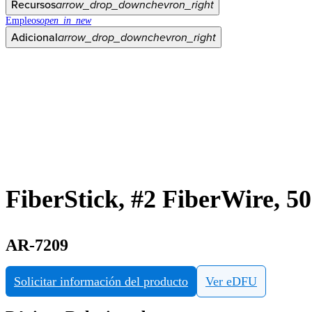
Recursos
arrow_drop_down
chevron_right
Empleos
open_in_new
Adicional
arrow_drop_down
chevron_right
FiberStick, #2 FiberWire, 50"
AR-7209
Solicitar información del producto
Ver eDFU