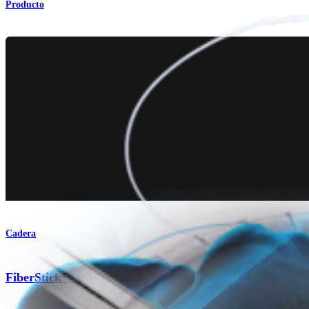
Producto
Cadera
®
FiberStick™ y TigerStick