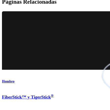
Páginas Relacionadas
Hombro
®
FiberStick™ y TigerStick