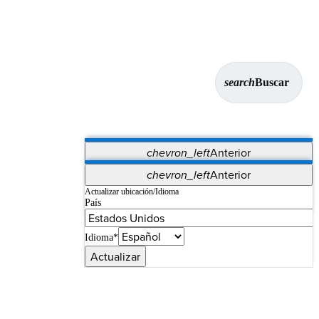
search
Buscar
chevron_left
Anterior
Aplicaciones
chevron_left
Anterior
Vet Systems
OrthoPedia Patient
SAP
Actualizar ubicación/Idioma
País
Supplier Portal
Synergy Imaging & Resection
Idioma*
Actualizar