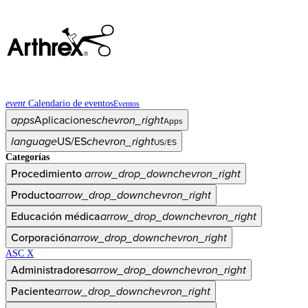
event
Calendario de eventos
Eventos
apps
Aplicaciones
chevron_right
Apps
language
US/ES
chevron_right
US/ES
Categorías
Procedimiento
arrow_drop_down
chevron_right
Producto
arrow_drop_down
chevron_right
Educación médica
arrow_drop_down
chevron_right
Corporación
arrow_drop_down
chevron_right
ASC X
Administradores
arrow_drop_down
chevron_right
Paciente
arrow_drop_down
chevron_right