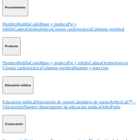
Procedimiento
Hombro
Rodilla
Codo
Mano y muñeca
Pie y
tobillo
Cadera
Ortobiológicos
Cirugía cardiotorácica
Columna vertebral
Producto
Hombro
Rodilla
Codo
Mano y muñeca
Pie y tobillo
Cadera
Ortobiológicos
Cirugía cardiotorácica
Columna vertebral
Imagen y resección
Educación médica
Educación médica
Descripción de cursos
Calendario de cursos
ArthroLab™ -
Ubicaciones
Nuestro departamento de educación médica
OrthoPedia
Corporación