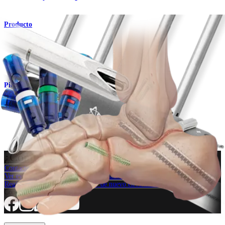
Producto
Pie y tobillo
Artrodesis subtalar (Pie plano)
Procedimiento
¿Cómo podemos ayudarlo?
Contacte a un representante
Ver eventos, laboratorios y oportunidades educativas
Regístrese para recibir: ¿Qué hay de nuevo en Arthrex?
Conéctese con nosotros