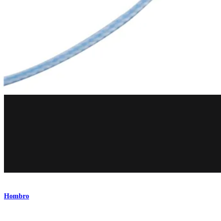
®
®
FiberWire
y TigerWire
Producto
Hombro