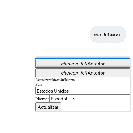
search
Buscar
chevron_left
Anterior
Aplicaciones
chevron_left
Anterior
Vet Systems
OrthoPedia Patient
SAP
Actualizar ubicación/Idioma
País
Supplier Portal
Synergy Imaging & Resection
Idioma*
Actualizar