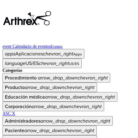
event
Calendario de eventos
Eventos
apps
Aplicaciones
chevron_right
Apps
language
US/ES
chevron_right
US/ES
Categorías
Procedimiento
arrow_drop_down
chevron_right
Producto
arrow_drop_down
chevron_right
Educación médica
arrow_drop_down
chevron_right
Corporación
arrow_drop_down
chevron_right
ASC X
Administradores
arrow_drop_down
chevron_right
Paciente
arrow_drop_down
chevron_right