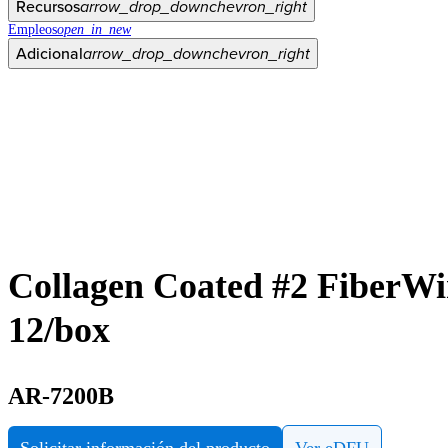
Recursos
arrow_drop_down
chevron_right
Empleos
open_in_new
Adicional
arrow_drop_down
chevron_right
Collagen Coated #2 FiberWir
12/box
AR-7200B
Solicitar información del producto
Ver eDFU