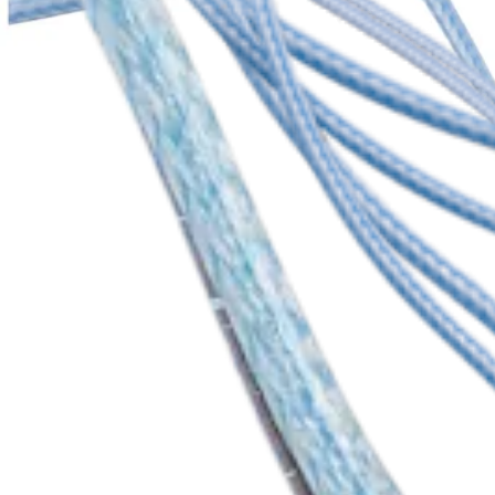
Producto
Codo
®
®
FiberWire
y TigerWire