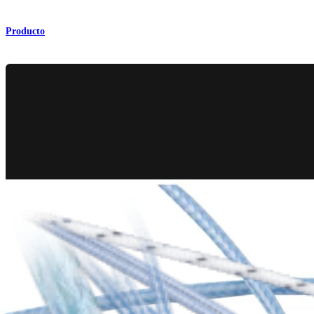
Producto
Hombro
®
FiberWire
recubierta con colágeno