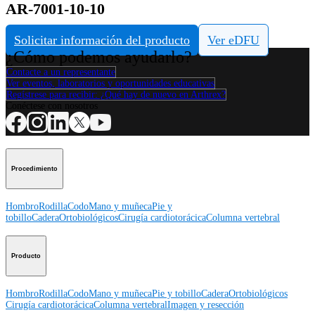
AR-7001-10-10
Solicitar información del producto
Ver eDFU
¿Cómo podemos ayudarlo?
Contacte a un representante
Ver eventos, laboratorios y oportunidades educativas
Regístrese para recibir: ¿Qué hay de nuevo en Arthrex?
Conéctese con nosotros
Procedimiento
Hombro
Rodilla
Codo
Mano y muñeca
Pie y
tobillo
Cadera
Ortobiológicos
Cirugía cardiotorácica
Columna vertebral
Producto
Hombro
Rodilla
Codo
Mano y muñeca
Pie y tobillo
Cadera
Ortobiológicos
Cirugía cardiotorácica
Columna vertebral
Imagen y resección