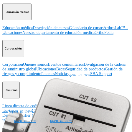
Educación médica
Educación médica
Descripción de cursos
Calendario de cursos
ArthroLab™ -
Ubicaciones
Nuestro departamento de educación médica
OrthoPedia
Corporación
Corporación
Quiénes somos
Eventos comunitarios
Divulgación de la cadena
de suministro global
Ubicaciones
Becas
Seguridad de productos
Gestión de
riesgos y cumplimiento
Patentes
Noticias
SBA Support
open_in_new
Recursos
Línea directa de codificación
eDFUs (Instructions for
Use)
Global Enterprise Labeling System (GELS)
Unique
open_in_new
Device Identifier (UDI)
Solicitud para exhibiciones, congresos y
talleres
Rep Site
The Arthrex Surgeon App
open_in_new
open_in_new