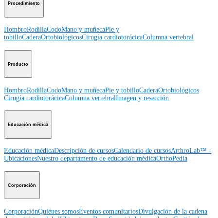
Procedimiento
Hombro
Rodilla
Codo
Mano y muñeca
Pie y
tobillo
Cadera
Ortobiológicos
Cirugía cardiotorácica
Columna vertebral
Producto
Hombro
Rodilla
Codo
Mano y muñeca
Pie y tobillo
Cadera
Ortobiológicos
Cirugía cardiotorácica
Columna vertebral
Imagen y resección
Educación médica
Educación médica
Descripción de cursos
Calendario de cursos
ArthroLab™ -
Ubicaciones
Nuestro departamento de educación médica
OrthoPedia
Corporación
Corporación
Quiénes somos
Eventos comunitarios
Divulgación de la cadena