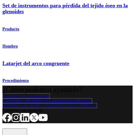
Set de instrumentos para pérdida del tejido óseo en la
glenoides
Producto
Hombro
Latarjet del arco congruente
Procedimiento
¿Cómo podemos ayudarlo?
Contacte a un representante
Ver eventos, laboratorios y oportunidades educativas
Regístrese para recibir: ¿Qué hay de nuevo en Arthrex?
Conéctese con nosotros