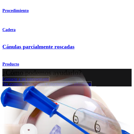
Procedimiento
Cadera
Cánulas parcialmente roscadas
Producto
¿Cómo podemos ayudarlo?
Contacte a un representante
Ver eventos, laboratorios y oportunidades educativas
Regístrese para recibir: ¿Qué hay de nuevo en Arthrex?
Conéctese con nosotros
Procedimiento