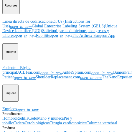
Recursos
Línea directa de codificación
eDFUs (Instructions for
Use)
Global Enterprise Labeling System (GELS)
Unique
open_in_new
Device Identifier (UDI)
Solicitud para exhibiciones, congresos y
talleres
Rep Site
The Arthrex Surgeon App
open_in_new
open_in_new
Paciente
Paciente - Página
principal
ACLTear.com
AnkleSprain.com
BunionPai
open_in_new
open_in_new
Patient
ShoulderReplacement.com
TheNanoExperie
open_in_new
open_in_new
Empleos
Empleos
open_in_new
Procedimiento
Hombro
Rodilla
Codo
Mano y muñeca
Pie y
tobillo
Cadera
Ortobiológicos
Cirugía cardiotorácica
Columna vertebral
Producto