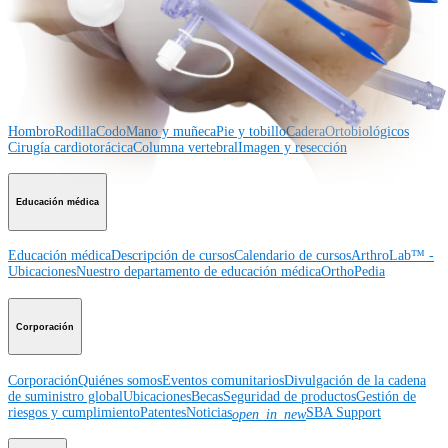
Hombro
Rodilla
Codo
Mano y muñeca
Pie y
tobillo
Cadera
Ortobiológicos
Cirugía cardiotorácica
Columna vertebral
Producto
Hombro
Rodilla
Codo
Mano y muñeca
Pie y tobillo
Cadera
Ortobiológicos
Cirugía cardiotorácica
Columna vertebral
Imagen y resección
Educación médica
Educación médica
Descripción de cursos
Calendario de cursos
ArthroLab™ -
Ubicaciones
Nuestro departamento de educación médica
OrthoPedia
Corporación
Corporación
Quiénes somos
Eventos comunitarios
Divulgación de la cadena
de suministro global
Ubicaciones
Becas
Seguridad de productos
Gestión de
riesgos y cumplimiento
Patentes
Noticias
SBA Support
open_in_new