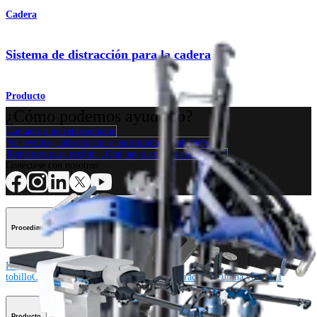
Cadera
Sistema de distracción para la cadera
Producto
¿Cómo podemos ayudarlo?
Contacte a un representante
Ver eventos, laboratorios y oportunidades educativas
Regístrese para recibir: ¿Qué hay de nuevo en Arthrex?
Conéctese con nosotros
Procedimiento
Hombro
Rodilla
Codo
Mano y muñeca
Pie y
tobillo
Cadera
Ortobiológicos
Cirugía cardiotorácica
Columna vertebral
Producto