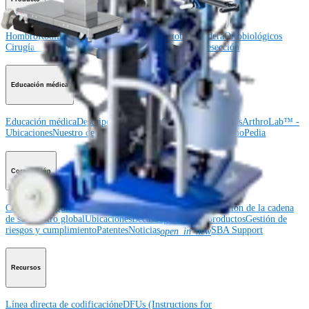
Hombro
Rodilla
Codo
Mano y muñeca
Pie y tobillo
Cadera
Ortobiológicos
Cirugía cardiotorácica
Columna vertebral
Imagen y resección
Educación médica
Educación médica
Descripción de cursos
Calendario de cursos
ArthroLab™ -
Ubicaciones
Nuestro departamento de educación médica
OrthoPedia
Corporación
Corporación
Quiénes somos
Eventos comunitarios
Divulgación de la cadena
de suministro global
Ubicaciones
Becas
Seguridad de productos
Gestión de
riesgos y cumplimiento
Patentes
Noticias
SBA Support
open_in_new
Recursos
Línea directa de codificación
eDFUs (Instructions for