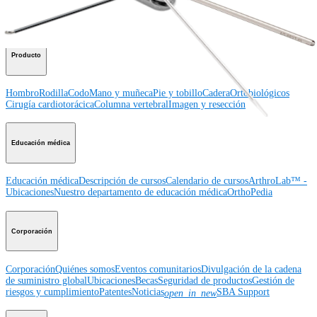
Hombro
Rodilla
Codo
Mano y muñeca
Pie y
tobillo
Cadera
Ortobiológicos
Cirugía cardiotorácica
Columna vertebral
Producto
Hombro
Rodilla
Codo
Mano y muñeca
Pie y tobillo
Cadera
Ortobiológicos
Cirugía cardiotorácica
Columna vertebral
Imagen y resección
Educación médica
Educación médica
Descripción de cursos
Calendario de cursos
ArthroLab™ -
Ubicaciones
Nuestro departamento de educación médica
OrthoPedia
Corporación
Corporación
Quiénes somos
Eventos comunitarios
Divulgación de la cadena
de suministro global
Ubicaciones
Becas
Seguridad de productos
Gestión de
riesgos y cumplimiento
Patentes
Noticias
SBA Support
open_in_new