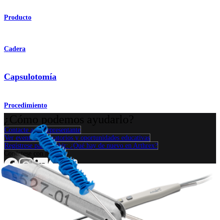
Producto
Cadera
Capsulotomía
Procedimiento
¿Cómo podemos ayudarlo?
Contacte a un representante
Ver eventos, laboratorios y oportunidades educativas
Regístrese para recibir: ¿Qué hay de nuevo en Arthrex?
Conéctese con nosotros
Procedimiento