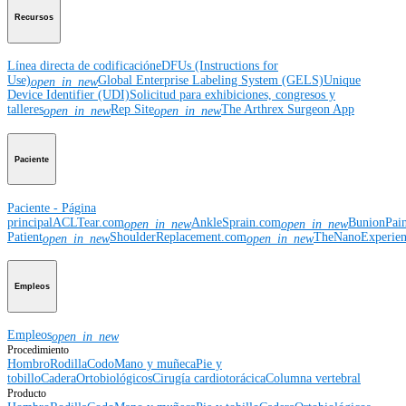
Recursos
Línea directa de codificación
eDFUs (Instructions for
Use)
Global Enterprise Labeling System (GELS)
Unique
open_in_new
Device Identifier (UDI)
Solicitud para exhibiciones, congresos y
talleres
Rep Site
The Arthrex Surgeon App
open_in_new
open_in_new
Paciente
Paciente - Página
principal
ACLTear.com
AnkleSprain.com
BunionPai
open_in_new
open_in_new
Patient
ShoulderReplacement.com
TheNanoExperie
open_in_new
open_in_new
Empleos
Empleos
open_in_new
Procedimiento
Hombro
Rodilla
Codo
Mano y muñeca
Pie y
tobillo
Cadera
Ortobiológicos
Cirugía cardiotorácica
Columna vertebral
Producto