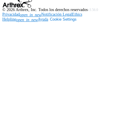
©
2026
Arthrex, Inc. Todos los derechos reservados
v3.56.0
Privacidad
Notificación Legal
Ethics
open_in_new
Helpline
Ayuda
Cookie Settings
open_in_new