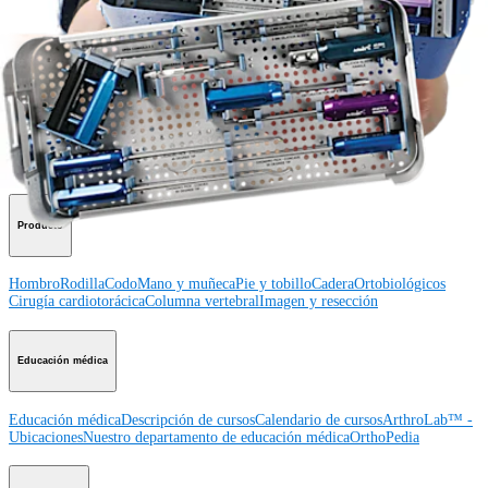
Procedimiento
Hombro
Rodilla
Codo
Mano y muñeca
Pie y
tobillo
Cadera
Ortobiológicos
Cirugía cardiotorácica
Columna vertebral
Producto
Hombro
Rodilla
Codo
Mano y muñeca
Pie y tobillo
Cadera
Ortobiológicos
Cirugía cardiotorácica
Columna vertebral
Imagen y resección
Educación médica
Educación médica
Descripción de cursos
Calendario de cursos
ArthroLab™ -
Ubicaciones
Nuestro departamento de educación médica
OrthoPedia