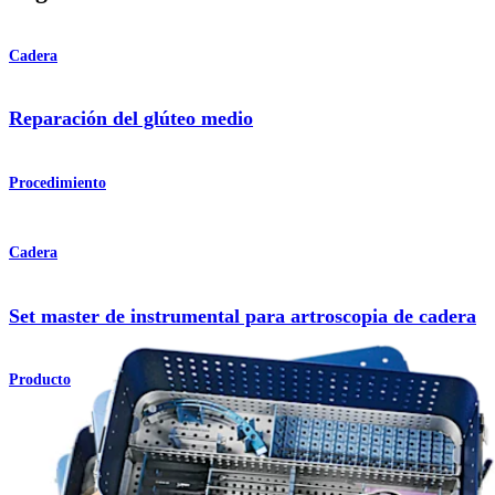
Cadera
Reparación del glúteo medio
Procedimiento
Cadera
Set master de instrumental para artroscopia de cadera
Producto
¿Cómo podemos ayudarlo?
Contacte a un representante
Ver eventos, laboratorios y oportunidades educativas
Regístrese para recibir: ¿Qué hay de nuevo en Arthrex?
Conéctese con nosotros