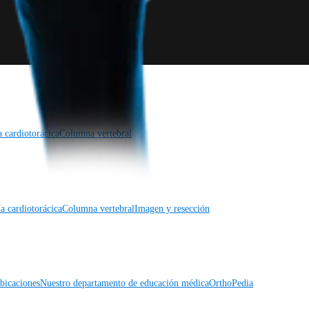
a cardiotorácica
Columna vertebral
a cardiotorácica
Columna vertebral
Imagen y resección
icaciones
Nuestro departamento de educación médica
OrthoPedia