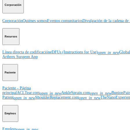
Corporación
Corporación
Quiénes somos
Eventos comunitarios
Divulgación de la cadena de 
Recursos
Línea directa de codificación
eDFUs (Instructions for Use)
Globa
open_in_new
Arthrex Surgeon App
Paciente
Paciente - Página
principal
ACLTear.com
AnkleSprain.com
BunionPai
open_in_new
open_in_new
Patient
ShoulderReplacement.com
TheNanoExperie
open_in_new
open_in_new
Empleos
Empleos
open_in_new