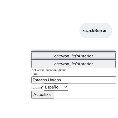
search
Buscar
chevron_left
Anterior
Aplicaciones
chevron_left
Anterior
Vet Systems
OrthoPedia Patient
SAP
Actualizar ubicación/Idioma
País
Supplier Portal
Synergy Imaging & Resection
Idioma*
Actualizar