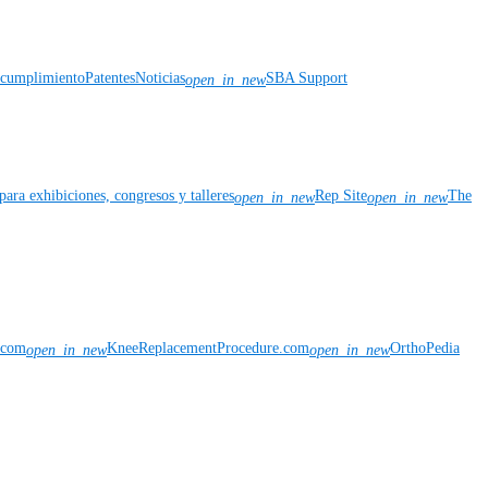
y cumplimiento
Patentes
Noticias
SBA Support
open_in_new
para exhibiciones, congresos y talleres
Rep Site
The
open_in_new
open_in_new
n.com
KneeReplacementProcedure.com
OrthoPedia
open_in_new
open_in_new