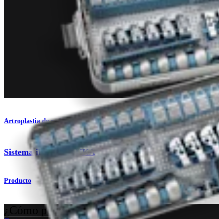
Artroplastia de rodilla
®
Sistema iBalance
UKA
Producto
¿Cómo podemos ayudarlo?