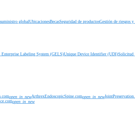
suministro global
Ubicaciones
Becas
Seguridad de productos
Gestión de riesgos 
l Enterprise Labeling System (GELS)
Unique Device Identifier (UDI)
Solicitud 
n.com
ArthrexEndoscopicSpine.com
JointPreservatio
open_in_new
open_in_new
nce.com
open_in_new