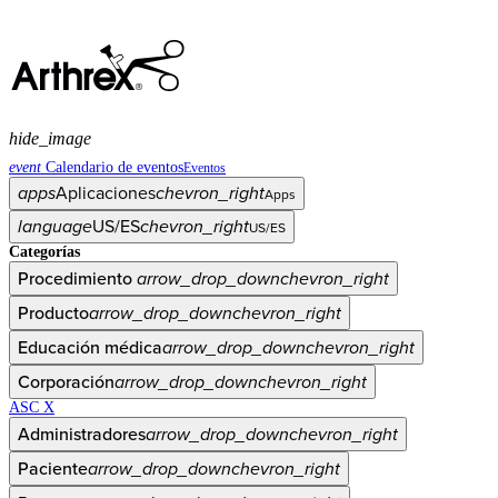
hide_image
event
Calendario de eventos
Eventos
apps
Aplicaciones
chevron_right
Apps
language
US/ES
chevron_right
US/ES
Categorías
Procedimiento
arrow_drop_down
chevron_right
Producto
arrow_drop_down
chevron_right
Educación médica
arrow_drop_down
chevron_right
Corporación
arrow_drop_down
chevron_right
ASC X
Administradores
arrow_drop_down
chevron_right
Paciente
arrow_drop_down
chevron_right