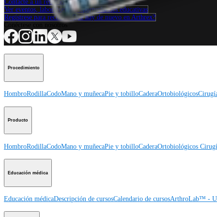
Contacte a un representante
Ver eventos, laboratorios y oportunidades educativas
Regístrese para recibir: ¿Qué hay de nuevo en Arthrex?
Conéctese con nosotros
Procedimiento
Hombro
Rodilla
Codo
Mano y muñeca
Pie y tobillo
Cadera
Ortobiológicos
Cirugí
Producto
Hombro
Rodilla
Codo
Mano y muñeca
Pie y tobillo
Cadera
Ortobiológicos
Cirugí
Educación médica
Educación médica
Descripción de cursos
Calendario de cursos
ArthroLab™ - Ub