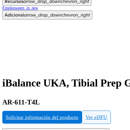
Recursos
arrow_drop_down
chevron_right
Empleos
open_in_new
Adicional
arrow_drop_down
chevron_right
iBalance UKA, Tibial Prep 
AR-611-T4L
Solicitar información del producto
Ver eDFU