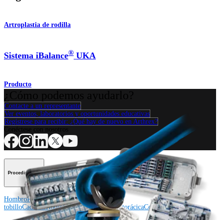
Artroplastia de rodilla
®
Sistema iBalance
UKA
Producto
¿Cómo podemos ayudarlo?
Contacte a un representante
Ver eventos, laboratorios y oportunidades educativas
Regístrese para recibir: ¿Qué hay de nuevo en Arthrex?
Conéctese con nosotros
Procedimiento
Hombro
Rodilla
Codo
Mano y muñeca
Pie y
tobillo
Cadera
Ortobiológicos
Cirugía cardiotorácica
Columna vertebral