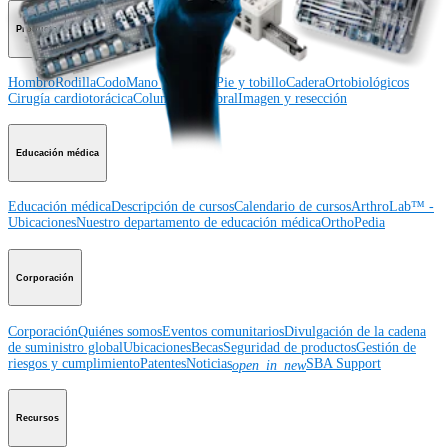
Producto
Hombro
Rodilla
Codo
Mano y muñeca
Pie y tobillo
Cadera
Ortobiológicos
Cirugía cardiotorácica
Columna vertebral
Imagen y resección
Educación médica
Educación médica
Descripción de cursos
Calendario de cursos
ArthroLab™ -
Ubicaciones
Nuestro departamento de educación médica
OrthoPedia
Corporación
Corporación
Quiénes somos
Eventos comunitarios
Divulgación de la cadena
de suministro global
Ubicaciones
Becas
Seguridad de productos
Gestión de
riesgos y cumplimiento
Patentes
Noticias
SBA Support
open_in_new
Recursos