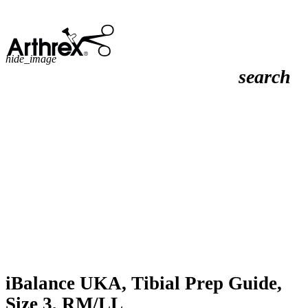
hide_image
search
iBalance UKA, Tibial Prep Guide,
Size 3, RM/LL