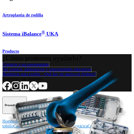
Artroplastia de rodilla
®
Sistema iBalance
UKA
Producto
¿Cómo podemos ayudarlo?
Contacte a un representante
Ver eventos, laboratorios y oportunidades educativas
Regístrese para recibir: ¿Qué hay de nuevo en Arthrex?
Conéctese con nosotros
Procedimiento
Hombro
Rodilla
Codo
Mano y muñeca
Pie y
tobillo
Cadera
Ortobiológicos
Cirugía cardiotorácica
Columna vertebral