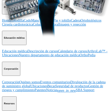
Producto
Hombro
Rodilla
Codo
Mano y muñeca
Pie y tobillo
Cadera
Ortobiológicos
Cirugía cardiotorácica
Columna vertebral
Imagen y resección
Educación médica
Educación médica
Descripción de cursos
Calendario de cursos
ArthroLab™ -
Ubicaciones
Nuestro departamento de educación médica
OrthoPedia
Corporación
Corporación
Quiénes somos
Eventos comunitarios
Divulgación de la cadena
de suministro global
Ubicaciones
Becas
Seguridad de productos
Gestión de
riesgos y cumplimiento
Patentes
Noticias
SBA Support
open_in_new
Recursos