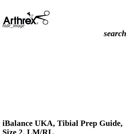
hide_image
search
iBalance UKA, Tibial Prep Guide,
Size 2, LM/RL