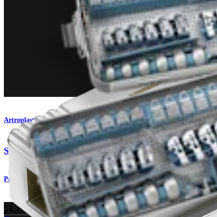
Artroplastia de rodilla
®
Sistema iBalance
UKA
Producto
¿Cómo podemos ayudarlo?