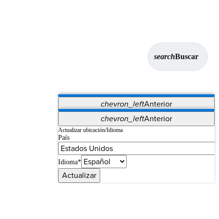
search
Buscar
chevron_left
Anterior
Aplicaciones
chevron_left
Anterior
Vet Systems
OrthoPedia Patient
SAP
Actualizar ubicación/Idioma
País
Supplier Portal
Synergy Imaging & Resection
Idioma*
Actualizar