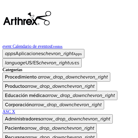
event
Calendario de eventos
Eventos
apps
Aplicaciones
chevron_right
Apps
language
US/ES
chevron_right
US/ES
Categorías
Procedimiento
arrow_drop_down
chevron_right
Producto
arrow_drop_down
chevron_right
Educación médica
arrow_drop_down
chevron_right
Corporación
arrow_drop_down
chevron_right
ASC X
Administradores
arrow_drop_down
chevron_right
Paciente
arrow_drop_down
chevron_right
Recursos
arrow_drop_down
chevron_right