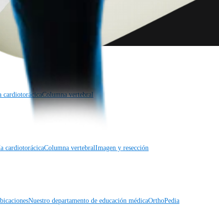
a cardiotorácica
Columna vertebral
a cardiotorácica
Columna vertebral
Imagen y resección
icaciones
Nuestro departamento de educación médica
OrthoPedia