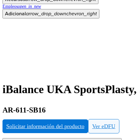
Empleos
open_in_new
Adicional
arrow_drop_down
chevron_right
iBalance UKA SportsPlasty,
AR-611-SB16
Solicitar información del producto
Ver eDFU