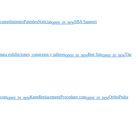
y cumplimiento
Patentes
Noticias
SBA Support
open_in_new
para exhibiciones, congresos y talleres
Rep Site
The
open_in_new
open_in_new
n.com
KneeReplacementProcedure.com
OrthoPedia
open_in_new
open_in_new