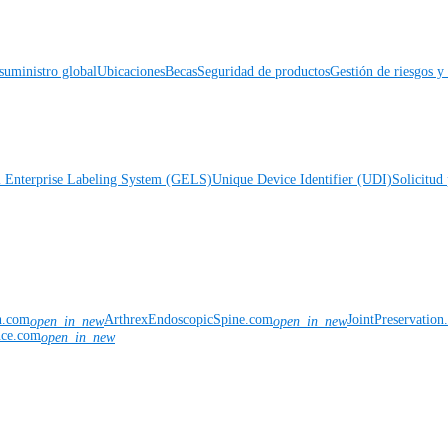
suministro global
Ubicaciones
Becas
Seguridad de productos
Gestión de riesgos 
l Enterprise Labeling System (GELS)
Unique Device Identifier (UDI)
Solicitud 
n.com
ArthrexEndoscopicSpine.com
JointPreservatio
open_in_new
open_in_new
nce.com
open_in_new