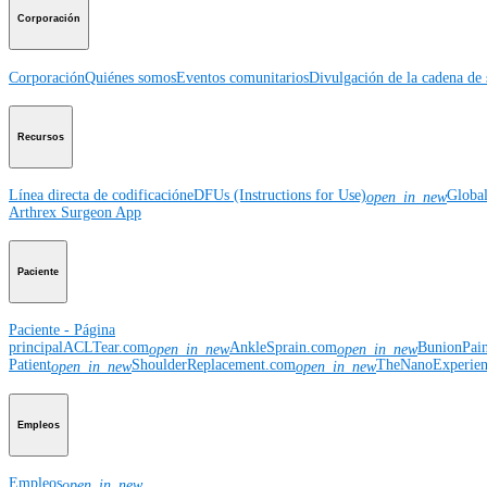
Corporación
Corporación
Quiénes somos
Eventos comunitarios
Divulgación de la cadena de 
Recursos
Línea directa de codificación
eDFUs (Instructions for Use)
Globa
open_in_new
Arthrex Surgeon App
Paciente
Paciente - Página
principal
ACLTear.com
AnkleSprain.com
BunionPai
open_in_new
open_in_new
Patient
ShoulderReplacement.com
TheNanoExperie
open_in_new
open_in_new
Empleos
Empleos
open_in_new