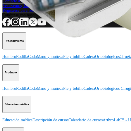
Contacte a un representante
Ver eventos, laboratorios y oportunidades educativas
Regístrese para recibir: ¿Qué hay de nuevo en Arthrex?
Conéctese con nosotros
Procedimiento
Hombro
Rodilla
Codo
Mano y muñeca
Pie y tobillo
Cadera
Ortobiológicos
Cirugí
Producto
Hombro
Rodilla
Codo
Mano y muñeca
Pie y tobillo
Cadera
Ortobiológicos
Cirugí
Educación médica
Educación médica
Descripción de cursos
Calendario de cursos
ArthroLab™ - Ub