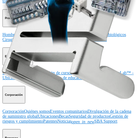
tobillo
Cadera
Ortobiológicos
Cirugía cardiotorácica
Columna vertebral
Producto
Hombro
Rodilla
Codo
Mano y muñeca
Pie y tobillo
Cadera
Ortobiológicos
Cirugía cardiotorácica
Columna vertebral
Imagen y resección
Educación médica
Educación médica
Descripción de cursos
Calendario de cursos
ArthroLab™ -
Ubicaciones
Nuestro departamento de educación médica
OrthoPedia
Corporación
Corporación
Quiénes somos
Eventos comunitarios
Divulgación de la cadena
de suministro global
Ubicaciones
Becas
Seguridad de productos
Gestión de
riesgos y cumplimiento
Patentes
Noticias
SBA Support
open_in_new