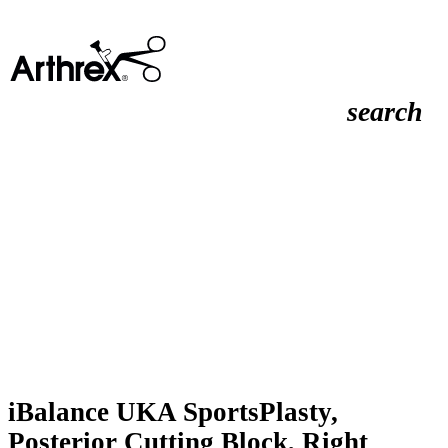
search
iBalance UKA SportsPlasty,
Posterior Cutting Block, Right