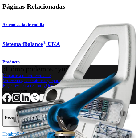
Páginas Relacionadas
Artroplastia de rodilla
®
Sistema iBalance
UKA
Producto
¿Cómo podemos ayudarlo?
Contacte a un representante
Ver eventos, laboratorios y oportunidades educativas
Regístrese para recibir: ¿Qué hay de nuevo en Arthrex?
Conéctese con nosotros
Procedimiento
Hombro
Rodilla
Codo
Mano y muñeca
Pie y