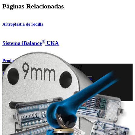
Páginas Relacionadas
Artroplastia de rodilla
®
Sistema iBalance
UKA
Producto
¿Cómo podemos ayudarlo?
Contacte a un representante
Ver eventos, laboratorios y oportunidades educativas
Regístrese para recibir: ¿Qué hay de nuevo en Arthrex?
Conéctese con nosotros
Procedimiento
Hombro
Rodilla
Codo
Mano y muñeca
Pie y