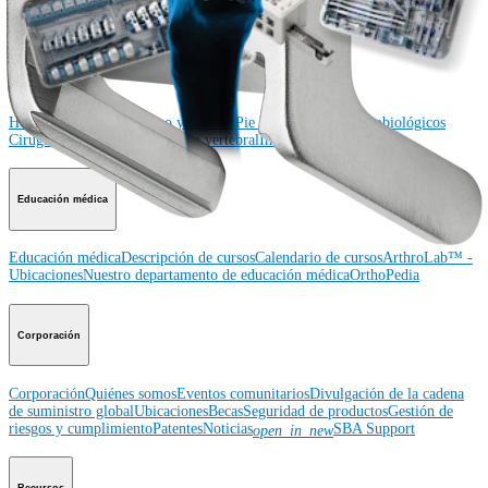
tobillo
Cadera
Ortobiológicos
Cirugía cardiotorácica
Columna vertebral
Producto
Hombro
Rodilla
Codo
Mano y muñeca
Pie y tobillo
Cadera
Ortobiológicos
Cirugía cardiotorácica
Columna vertebral
Imagen y resección
Educación médica
Educación médica
Descripción de cursos
Calendario de cursos
ArthroLab™ -
Ubicaciones
Nuestro departamento de educación médica
OrthoPedia
Corporación
Corporación
Quiénes somos
Eventos comunitarios
Divulgación de la cadena
de suministro global
Ubicaciones
Becas
Seguridad de productos
Gestión de
riesgos y cumplimiento
Patentes
Noticias
SBA Support
open_in_new