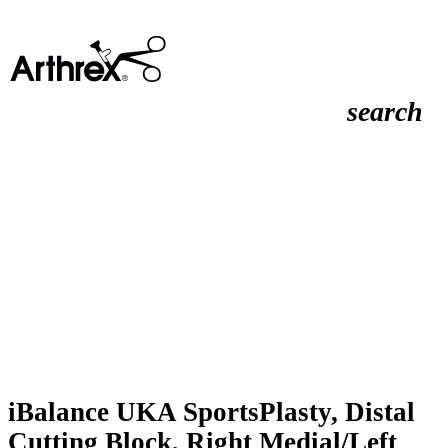
search
iBalance UKA SportsPlasty, Distal
Cutting Block, Right Medial/Left