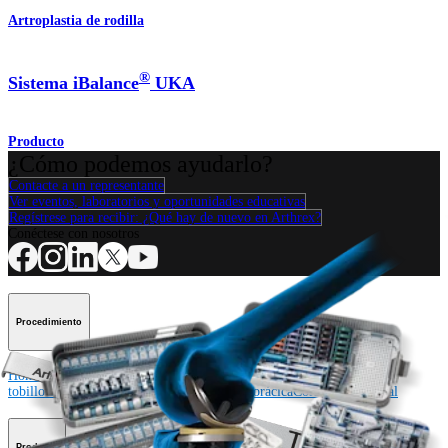
Artroplastia de rodilla
®
Sistema iBalance
UKA
Producto
¿Cómo podemos ayudarlo?
Contacte a un representante
Ver eventos, laboratorios y oportunidades educativas
Regístrese para recibir: ¿Qué hay de nuevo en Arthrex?
Conéctese con nosotros
Procedimiento
Hombro
Rodilla
Codo
Mano y muñeca
Pie y
tobillo
Cadera
Ortobiológicos
Cirugía cardiotorácica
Columna vertebral
Producto