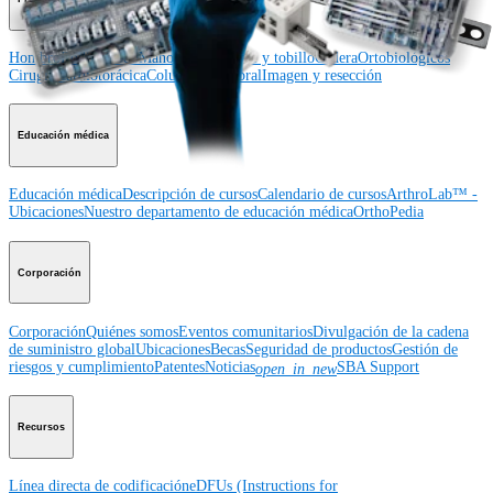
Hombro
Rodilla
Codo
Mano y muñeca
Pie y tobillo
Cadera
Ortobiológicos
Cirugía cardiotorácica
Columna vertebral
Imagen y resección
Educación médica
Educación médica
Descripción de cursos
Calendario de cursos
ArthroLab™ -
Ubicaciones
Nuestro departamento de educación médica
OrthoPedia
Corporación
Corporación
Quiénes somos
Eventos comunitarios
Divulgación de la cadena
de suministro global
Ubicaciones
Becas
Seguridad de productos
Gestión de
riesgos y cumplimiento
Patentes
Noticias
SBA Support
open_in_new
Recursos
Línea directa de codificación
eDFUs (Instructions for