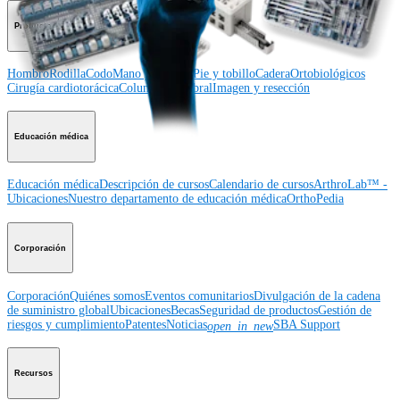
Producto
Hombro
Rodilla
Codo
Mano y muñeca
Pie y tobillo
Cadera
Ortobiológicos
Cirugía cardiotorácica
Columna vertebral
Imagen y resección
Educación médica
Educación médica
Descripción de cursos
Calendario de cursos
ArthroLab™ -
Ubicaciones
Nuestro departamento de educación médica
OrthoPedia
Corporación
Corporación
Quiénes somos
Eventos comunitarios
Divulgación de la cadena
de suministro global
Ubicaciones
Becas
Seguridad de productos
Gestión de
riesgos y cumplimiento
Patentes
Noticias
SBA Support
open_in_new
Recursos