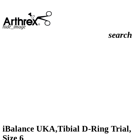
hide_image
search
iBalance UKA,Tibial D-Ring Trial,
Size 6