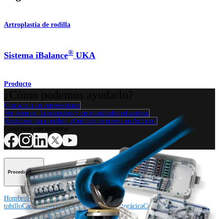
Artroplastia de rodilla
®
Sistema iBalance
UKA
Producto
¿Cómo podemos ayudarlo?
Contacte a un representante
Ver eventos, laboratorios y oportunidades educativas
Regístrese para recibir: ¿Qué hay de nuevo en Arthrex?
Conéctese con nosotros
Procedimiento
Hombro
Rodilla
Codo
Mano y muñeca
Pie y
tobillo
Cadera
Ortobiológicos
Cirugía cardiotorácica
Columna vertebral