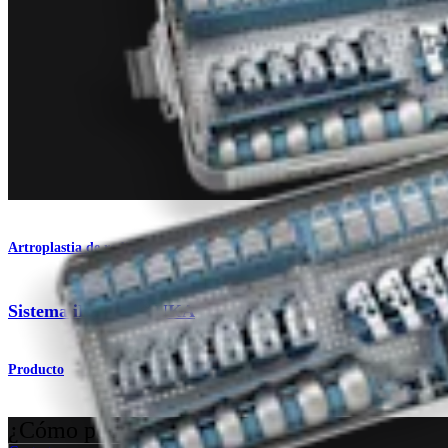
Artroplastia de rodilla
®
Sistema iBalance
UKA
Producto
¿Cómo podemos ayudarlo?