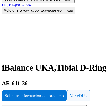
Empleos
open_in_new
Adicional
arrow_drop_down
chevron_right
iBalance UKA,Tibial D-Ring 
AR-611-36
Solicitar información del producto
Ver eDFU