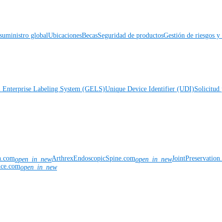
suministro global
Ubicaciones
Becas
Seguridad de productos
Gestión de riesgos 
l Enterprise Labeling System (GELS)
Unique Device Identifier (UDI)
Solicitud 
n.com
ArthrexEndoscopicSpine.com
JointPreservatio
open_in_new
open_in_new
nce.com
open_in_new