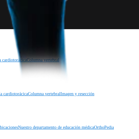
a cardiotorácica
Columna vertebral
a cardiotorácica
Columna vertebral
Imagen y resección
icaciones
Nuestro departamento de educación médica
OrthoPedia