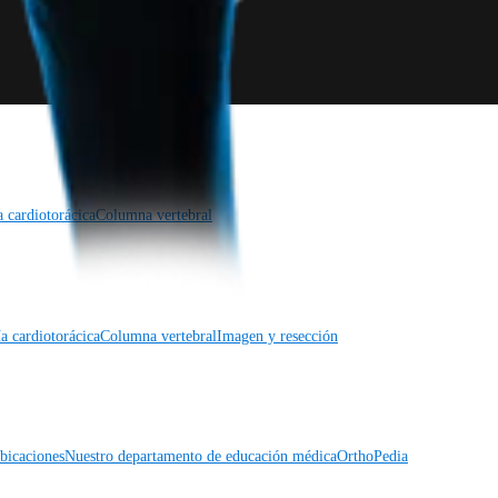
a cardiotorácica
Columna vertebral
a cardiotorácica
Columna vertebral
Imagen y resección
icaciones
Nuestro departamento de educación médica
OrthoPedia