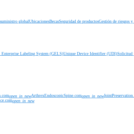
suministro global
Ubicaciones
Becas
Seguridad de productos
Gestión de riesgos 
l Enterprise Labeling System (GELS)
Unique Device Identifier (UDI)
Solicitud 
n.com
ArthrexEndoscopicSpine.com
JointPreservatio
open_in_new
open_in_new
nce.com
open_in_new