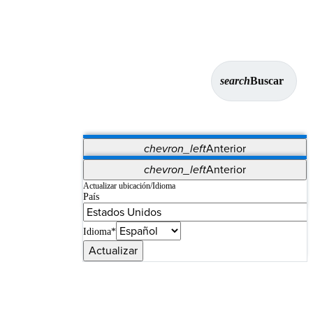
search
Buscar
chevron_left
Anterior
Aplicaciones
chevron_left
Anterior
Vet Systems
OrthoPedia Patient
SAP
Actualizar ubicación/Idioma
País
Supplier Portal
Synergy Imaging & Resection
Idioma*
Actualizar