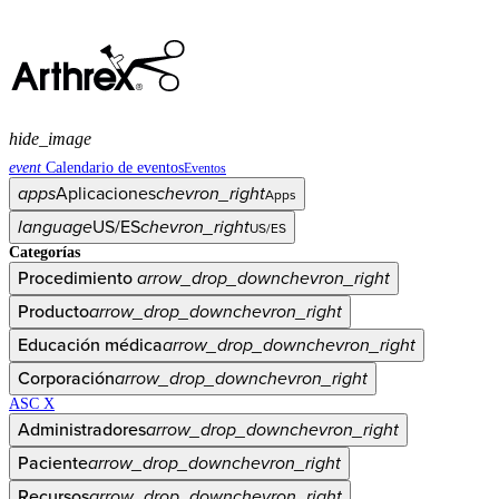
hide_image
event
Calendario de eventos
Eventos
apps
Aplicaciones
chevron_right
Apps
language
US/ES
chevron_right
US/ES
Categorías
Procedimiento
arrow_drop_down
chevron_right
Producto
arrow_drop_down
chevron_right
Educación médica
arrow_drop_down
chevron_right
Corporación
arrow_drop_down
chevron_right
ASC X
Administradores
arrow_drop_down
chevron_right
Paciente
arrow_drop_down
chevron_right
Recursos
arrow_drop_down
chevron_right