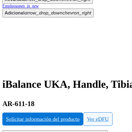
Empleos
open_in_new
Adicional
arrow_drop_down
chevron_right
iBalance UKA, Handle, Tibia
AR-611-18
Solicitar información del producto
Ver eDFU