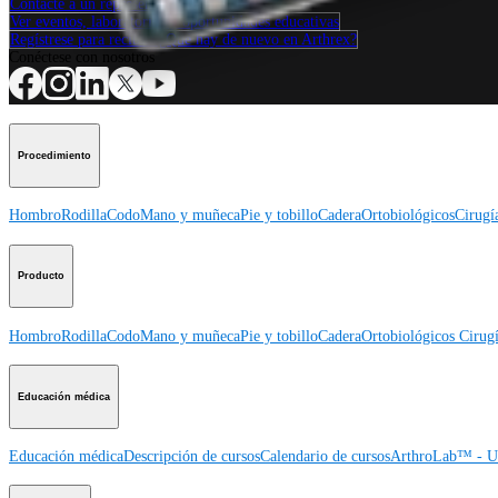
Contacte a un representante
Ver eventos, laboratorios y oportunidades educativas
Regístrese para recibir: ¿Qué hay de nuevo en Arthrex?
Conéctese con nosotros
Procedimiento
Hombro
Rodilla
Codo
Mano y muñeca
Pie y tobillo
Cadera
Ortobiológicos
Cirugí
Producto
Hombro
Rodilla
Codo
Mano y muñeca
Pie y tobillo
Cadera
Ortobiológicos
Cirugí
Educación médica
Educación médica
Descripción de cursos
Calendario de cursos
ArthroLab™ - Ub