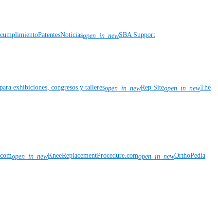
y cumplimiento
Patentes
Noticias
SBA Support
open_in_new
para exhibiciones, congresos y talleres
Rep Site
The
open_in_new
open_in_new
n.com
KneeReplacementProcedure.com
OrthoPedia
open_in_new
open_in_new