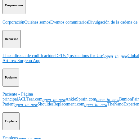
Corporación
Corporación
Quiénes somos
Eventos comunitarios
Divulgación de la cadena de 
Recursos
Línea directa de codificación
eDFUs (Instructions for Use)
Globa
open_in_new
Arthrex Surgeon App
Paciente
Paciente - Página
principal
ACLTear.com
AnkleSprain.com
BunionPai
open_in_new
open_in_new
Patient
ShoulderReplacement.com
TheNanoExperie
open_in_new
open_in_new
Empleos
Empleos
open_in_new