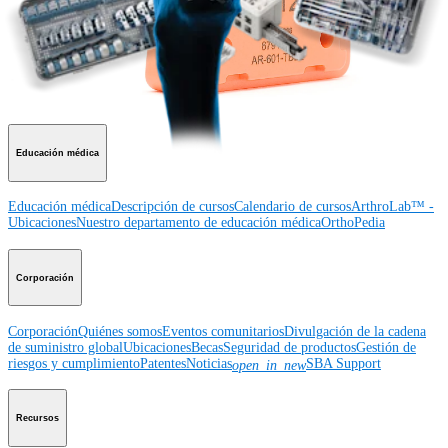
Producto
Hombro
Rodilla
Codo
Mano y muñeca
Pie y tobillo
Cadera
Ortobiológicos
Cirugía cardiotorácica
Columna vertebral
Imagen y resección
Educación médica
Educación médica
Descripción de cursos
Calendario de cursos
ArthroLab™ -
Ubicaciones
Nuestro departamento de educación médica
OrthoPedia
Corporación
Corporación
Quiénes somos
Eventos comunitarios
Divulgación de la cadena
de suministro global
Ubicaciones
Becas
Seguridad de productos
Gestión de
riesgos y cumplimiento
Patentes
Noticias
SBA Support
open_in_new
Recursos