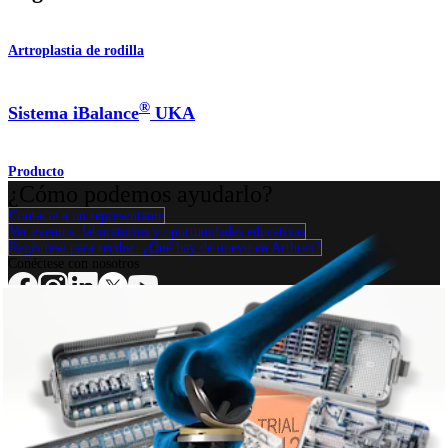
Artroplastia de rodilla
®
Sistema iBalance
UKA
Producto
¿Cómo podemos ayudarlo?
Contacte a un representante
Ver eventos, laboratorios y oportunidades educativas
Regístrese para recibir: ¿Qué hay de nuevo en Arthrex?
Conéctese con nosotros
Procedimiento
Hombro
Rodilla
Codo
Mano y muñeca
Pie y
tobillo
Cadera
Ortobiológicos
Cirugía cardiotorácica
Columna vertebral