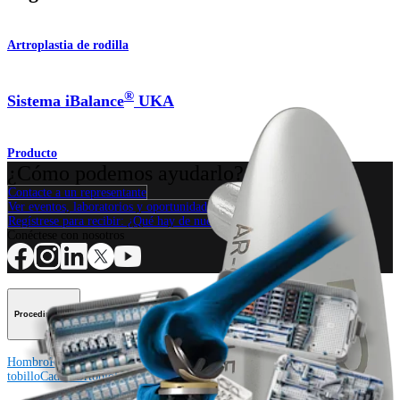
Artroplastia de rodilla
®
Sistema iBalance
UKA
Producto
¿Cómo podemos ayudarlo?
Contacte a un representante
Ver eventos, laboratorios y oportunidades educativas
Regístrese para recibir: ¿Qué hay de nuevo en Arthrex?
Conéctese con nosotros
Procedimiento
Hombro
Rodilla
Codo
Mano y muñeca
Pie y
tobillo
Cadera
Ortobiológicos
Cirugía cardiotorácica
Columna vertebral