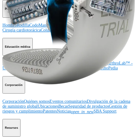
Producto
Hombro
Rodilla
Codo
Mano y muñeca
Pie y tobillo
Cadera
Ortobiológicos
Cirugía cardiotorácica
Columna vertebral
Imagen y resección
Educación médica
Educación médica
Descripción de cursos
Calendario de cursos
ArthroLab™ -
Ubicaciones
Nuestro departamento de educación médica
OrthoPedia
Corporación
Corporación
Quiénes somos
Eventos comunitarios
Divulgación de la cadena
de suministro global
Ubicaciones
Becas
Seguridad de productos
Gestión de
riesgos y cumplimiento
Patentes
Noticias
SBA Support
open_in_new
Recursos