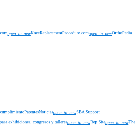
n.com
KneeReplacementProcedure.com
OrthoPedia
open_in_new
open_in_new
y cumplimiento
Patentes
Noticias
SBA Support
open_in_new
para exhibiciones, congresos y talleres
Rep Site
The
open_in_new
open_in_new