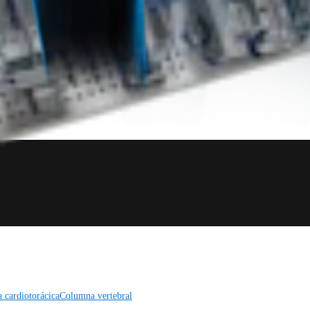
a cardiotorácica
Columna vertebral