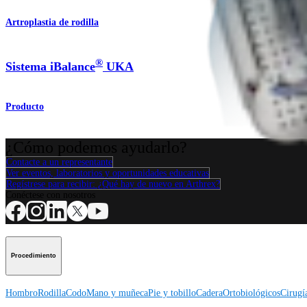
Artroplastia de rodilla
®
Sistema iBalance
UKA
Producto
¿Cómo podemos ayudarlo?
Contacte a un representante
Ver eventos, laboratorios y oportunidades educativas
Regístrese para recibir: ¿Qué hay de nuevo en Arthrex?
Conéctese con nosotros
Procedimiento
Hombro
Rodilla
Codo
Mano y muñeca
Pie y tobillo
Cadera
Ortobiológicos
Cirugí