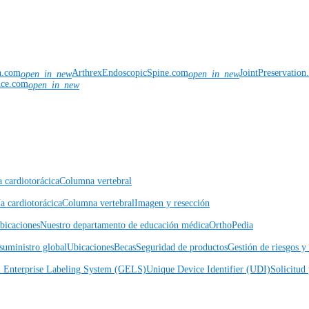
n.com
ArthrexEndoscopicSpine.com
JointPreservatio
open_in_new
open_in_new
nce.com
open_in_new
a cardiotorácica
Columna vertebral
a cardiotorácica
Columna vertebral
Imagen y resección
icaciones
Nuestro departamento de educación médica
OrthoPedia
suministro global
Ubicaciones
Becas
Seguridad de productos
Gestión de riesgos 
l Enterprise Labeling System (GELS)
Unique Device Identifier (UDI)
Solicitud 