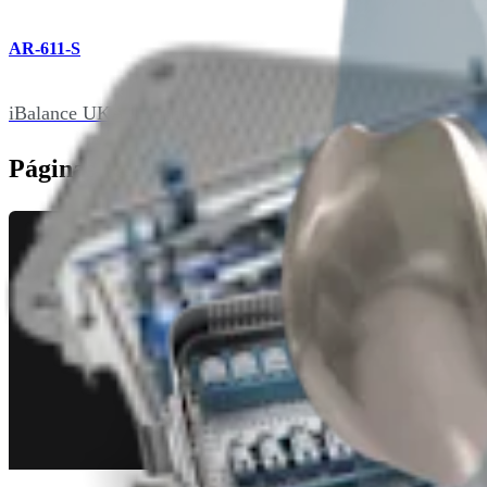
AR-611-S
iBalance UKA Instrumentation System Set
Páginas Relacionadas