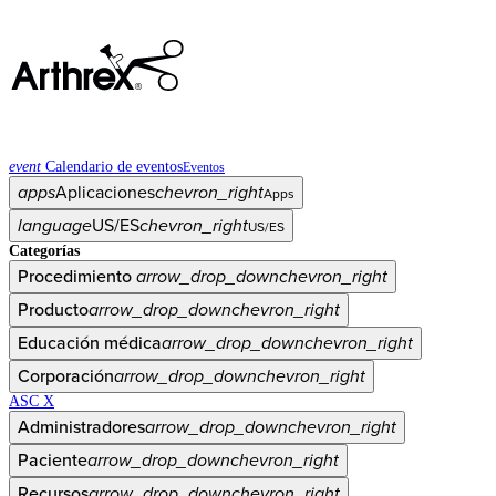
event
Calendario de eventos
Eventos
apps
Aplicaciones
chevron_right
Apps
language
US/ES
chevron_right
US/ES
Categorías
Procedimiento
arrow_drop_down
chevron_right
Producto
arrow_drop_down
chevron_right
Educación médica
arrow_drop_down
chevron_right
Corporación
arrow_drop_down
chevron_right
ASC X
Administradores
arrow_drop_down
chevron_right
Paciente
arrow_drop_down
chevron_right
Recursos
arrow_drop_down
chevron_right