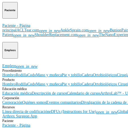
Paciente
Paciente - Página
principal
ACLTear.com
AnkleSprain.com
BunionPai
open_in_new
open_in_new
Patient
ShoulderReplacement.com
TheNanoExperie
open_in_new
open_in_new
Empleos
Empleos
open_in_new
Procedimiento
Hombro
Rodilla
Codo
Mano y muñeca
Pie y tobillo
Cadera
Ortobiológicos
Cirugí
Producto
Hombro
Rodilla
Codo
Mano y muñeca
Pie y tobillo
Cadera
Ortobiológicos
Cirugí
Educación médica
Educación médica
Descripción de cursos
Calendario de cursos
ArthroLab™ - Ub
Corporación
Corporación
Quiénes somos
Eventos comunitarios
Divulgación de la cadena de 
Recursos
Línea directa de codificación
eDFUs (Instructions for Use)
Globa
open_in_new
Arthrex Surgeon App
Paciente
Paciente - Página