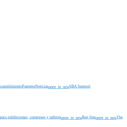
y cumplimiento
Patentes
Noticias
SBA Support
open_in_new
para exhibiciones, congresos y talleres
Rep Site
The
open_in_new
open_in_new