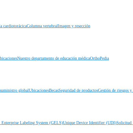
a cardiotorácica
Columna vertebral
Imagen y resección
icaciones
Nuestro departamento de educación médica
OrthoPedia
suministro global
Ubicaciones
Becas
Seguridad de productos
Gestión de riesgos 
l Enterprise Labeling System (GELS)
Unique Device Identifier (UDI)
Solicitud 