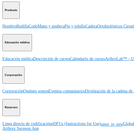
Producto
Hombro
Rodilla
Codo
Mano y muñeca
Pie y tobillo
Cadera
Ortobiológicos
Cirugí
Educación médica
Educación médica
Descripción de cursos
Calendario de cursos
ArthroLab™ - Ub
Corporación
Corporación
Quiénes somos
Eventos comunitarios
Divulgación de la cadena de 
Recursos
Línea directa de codificación
eDFUs (Instructions for Use)
Globa
open_in_new
Arthrex Surgeon App