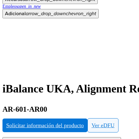
Empleos
open_in_new
Adicional
arrow_drop_down
chevron_right
iBalance UKA, Alignment Ro
AR-601-AR00
Solicitar información del producto
Ver eDFU