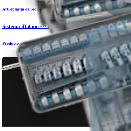
Artroplastia de rodilla
Sistema iBalance™ PFJ
Producto