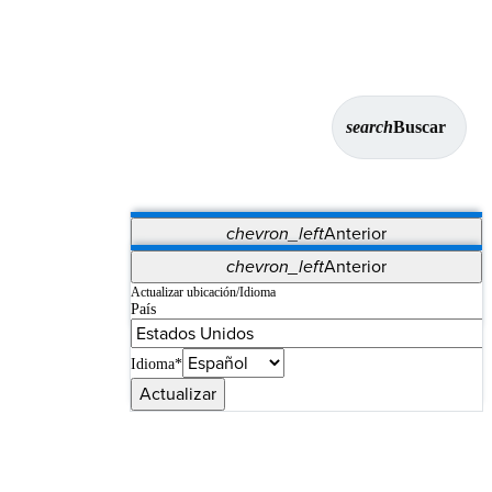
search
Buscar
chevron_left
Anterior
Aplicaciones
chevron_left
Anterior
Vet Systems
OrthoPedia Patient
SAP
Actualizar ubicación/Idioma
País
Supplier Portal
Synergy Imaging & Resection
Idioma*
Actualizar