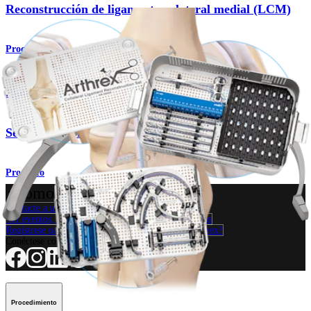
Reconstrucción de ligamento colateral medial (LCM)
Procedimiento
Rodilla
Set para reconstrucción del ligamento colateral
Producto
¿Cómo podemos ayudarlo?
Contacte a un representante
Ver eventos, laboratorios y oportunidades educativas
Regístrese para recibir: ¿Qué hay de nuevo en Arthrex?
Conéctese con nosotros
Procedimiento