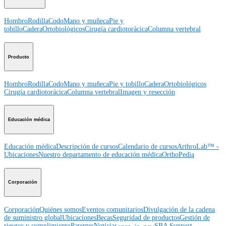
Hombro
Rodilla
Codo
Mano y muñeca
Pie y
tobillo
Cadera
Ortobiológicos
Cirugía cardiotorácica
Columna vertebral
Producto
Hombro
Rodilla
Codo
Mano y muñeca
Pie y tobillo
Cadera
Ortobiológicos
Cirugía cardiotorácica
Columna vertebral
Imagen y resección
Educación médica
Educación médica
Descripción de cursos
Calendario de cursos
ArthroLab™ -
Ubicaciones
Nuestro departamento de educación médica
OrthoPedia
Corporación
Corporación
Quiénes somos
Eventos comunitarios
Divulgación de la cadena
de suministro global
Ubicaciones
Becas
Seguridad de productos
Gestión de
riesgos y cumplimiento
Patentes
Noticias
SBA Support