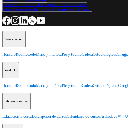
Contacte a un representante
Ver eventos, laboratorios y oportunidades educativas
Regístrese para recibir: ¿Qué hay de nuevo en Arthrex?
Conéctese con nosotros
Procedimiento
Hombro
Rodilla
Codo
Mano y muñeca
Pie y tobillo
Cadera
Ortobiológicos
Cirugí
Producto
Hombro
Rodilla
Codo
Mano y muñeca
Pie y tobillo
Cadera
Ortobiológicos
Cirugí
Educación médica
Educación médica
Descripción de cursos
Calendario de cursos
ArthroLab™ - Ub