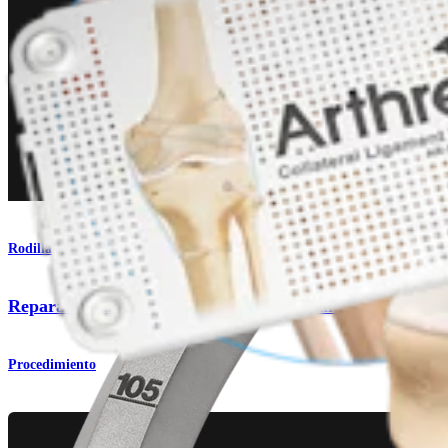
Rodilla
Reparación del ligamento colateral lateral (LCL) y del á
Procedimiento