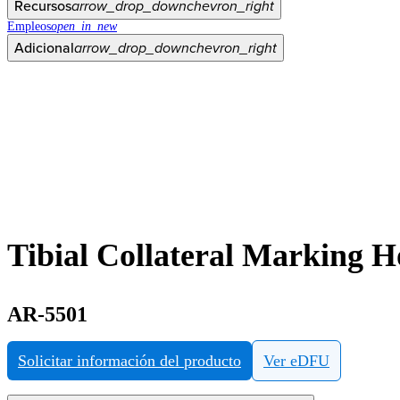
Recursos
arrow_drop_down
chevron_right
Empleos
open_in_new
Adicional
arrow_drop_down
chevron_right
Tibial Collateral Marking 
AR-5501
Solicitar información del producto
Ver eDFU