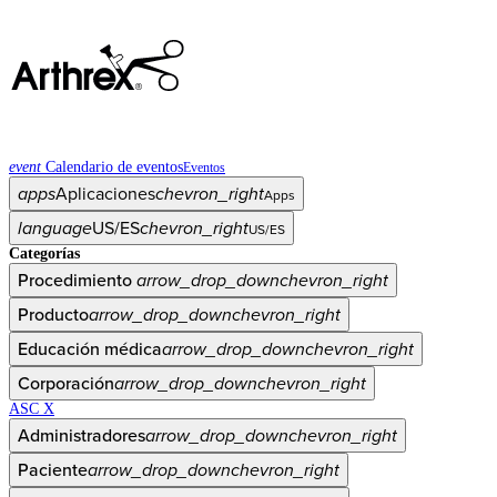
event
Calendario de eventos
Eventos
apps
Aplicaciones
chevron_right
Apps
language
US/ES
chevron_right
US/ES
Categorías
Procedimiento
arrow_drop_down
chevron_right
Producto
arrow_drop_down
chevron_right
Educación médica
arrow_drop_down
chevron_right
Corporación
arrow_drop_down
chevron_right
ASC X
Administradores
arrow_drop_down
chevron_right
Paciente
arrow_drop_down
chevron_right