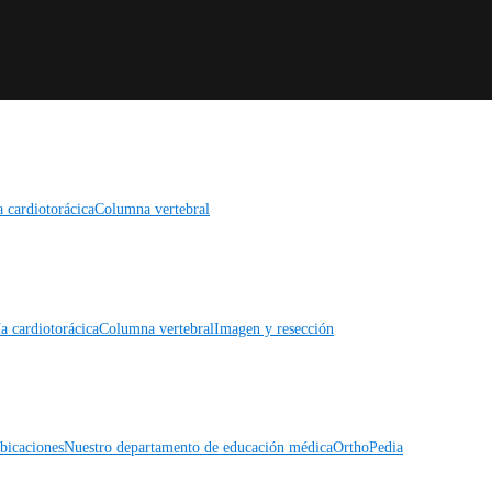
a cardiotorácica
Columna vertebral
a cardiotorácica
Columna vertebral
Imagen y resección
icaciones
Nuestro departamento de educación médica
OrthoPedia