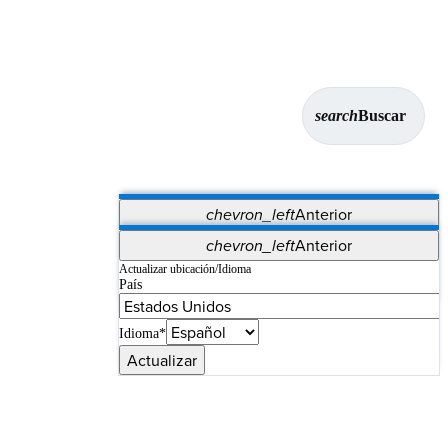
search
Buscar
chevron_left
Anterior
Aplicaciones
chevron_left
Anterior
Vet Systems
OrthoPedia Patient
SAP
Actualizar ubicación/Idioma
País
Supplier Portal
Synergy Imaging & Resection
Idioma*
Actualizar