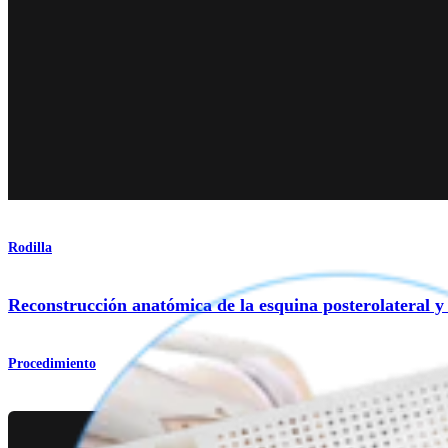
Rodilla
Reconstrucción anatómica de la esquina posterolateral y 
Procedimiento