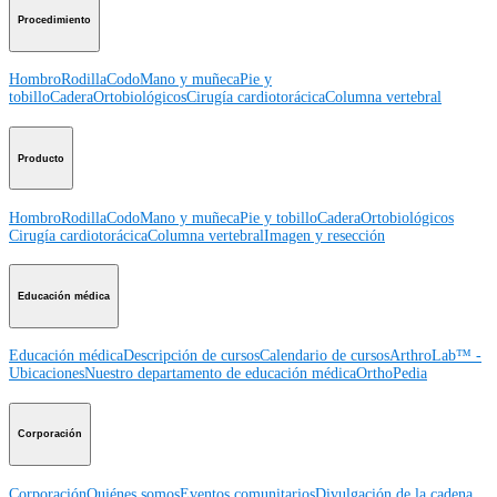
Procedimiento
Hombro
Rodilla
Codo
Mano y muñeca
Pie y
tobillo
Cadera
Ortobiológicos
Cirugía cardiotorácica
Columna vertebral
Producto
Hombro
Rodilla
Codo
Mano y muñeca
Pie y tobillo
Cadera
Ortobiológicos
Cirugía cardiotorácica
Columna vertebral
Imagen y resección
Educación médica
Educación médica
Descripción de cursos
Calendario de cursos
ArthroLab™ -
Ubicaciones
Nuestro departamento de educación médica
OrthoPedia
Corporación
Corporación
Quiénes somos
Eventos comunitarios
Divulgación de la cadena