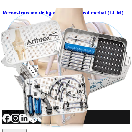
Reconstrucción de ligamento colateral medial (LCM)
Procedimiento
Rodilla
Set para reconstrucción del ligamento colateral
Producto
¿Cómo podemos ayudarlo?
Contacte a un representante
Ver eventos, laboratorios y oportunidades educativas
Regístrese para recibir: ¿Qué hay de nuevo en Arthrex?
Conéctese con nosotros