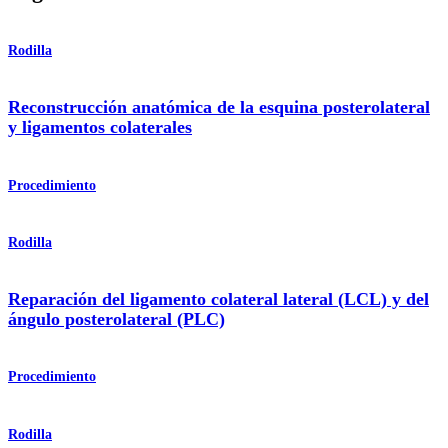
Rodilla
Reconstrucción anatómica de la esquina posterolateral
y ligamentos colaterales
Procedimiento
Rodilla
Reparación del ligamento colateral lateral (LCL) y del
ángulo posterolateral (PLC)
Procedimiento
Rodilla