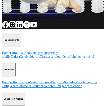
¿Cómo podemos ayudarlo?
Contacte a un representante
Ver eventos, laboratorios y oportunidades educativas
Regístrese para recibir: ¿Qué hay de nuevo en Arthrex?
Conéctese con nosotros
Procedimiento
Hombro
Rodilla
Codo
Mano y muñeca
Pie y
tobillo
Cadera
Ortobiológicos
Cirugía cardiotorácica
Columna vertebral
Producto
Hombro
Rodilla
Codo
Mano y muñeca
Pie y tobillo
Cadera
Ortobiológicos
Cirugía cardiotorácica
Columna vertebral
Imagen y resección
Educación médica