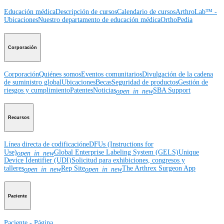
Educación médica
Descripción de cursos
Calendario de cursos
ArthroLab™ -
Ubicaciones
Nuestro departamento de educación médica
OrthoPedia
Corporación
Corporación
Quiénes somos
Eventos comunitarios
Divulgación de la cadena
de suministro global
Ubicaciones
Becas
Seguridad de productos
Gestión de
riesgos y cumplimiento
Patentes
Noticias
SBA Support
open_in_new
Recursos
Línea directa de codificación
eDFUs (Instructions for
Use)
Global Enterprise Labeling System (GELS)
Unique
open_in_new
Device Identifier (UDI)
Solicitud para exhibiciones, congresos y
talleres
Rep Site
The Arthrex Surgeon App
open_in_new
open_in_new
Paciente
Paciente - Página