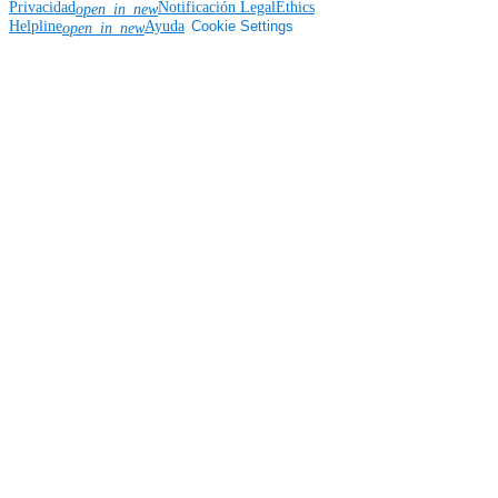
Privacidad
Notificación Legal
Ethics
open_in_new
Helpline
Ayuda
Cookie Settings
open_in_new