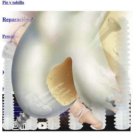
Pie y tobillo
Reparación de fracturas del escafoides
Procedimiento
Rodilla
Fijación osteocondral
Procedimiento
¿Cómo podemos ayudarlo?
Contacte a un representante
Ver eventos, laboratorios y oportunidades educativas
Regístrese para recibir: ¿Qué hay de nuevo en Arthrex?
Conéctese con nosotros