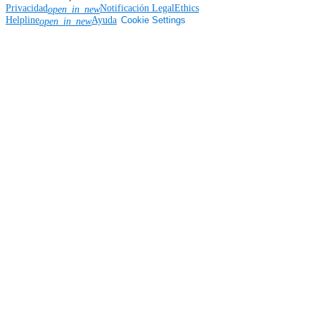
Privacidad
Notificación Legal
Ethics
open_in_new
Helpline
Ayuda
Cookie Settings
open_in_new