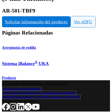
AR-501-TBF9
Solicitar información del producto
Ver eDFU
Páginas Relacionadas
Artroplastia de rodilla
®
Sistema iBalance
UKA
Producto
¿Cómo podemos ayudarlo?
Contacte a un representante
Ver eventos, laboratorios y oportunidades educativas
Regístrese para recibir: ¿Qué hay de nuevo en Arthrex?
Conéctese con nosotros