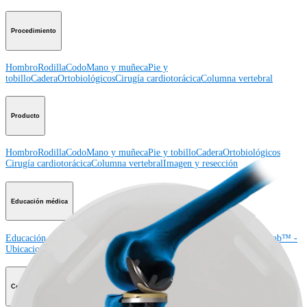
Procedimiento
Hombro
Rodilla
Codo
Mano y muñeca
Pie y
tobillo
Cadera
Ortobiológicos
Cirugía cardiotorácica
Columna vertebral
Producto
Hombro
Rodilla
Codo
Mano y muñeca
Pie y tobillo
Cadera
Ortobiológicos
Cirugía cardiotorácica
Columna vertebral
Imagen y resección
Educación médica
Educación médica
Descripción de cursos
Calendario de cursos
ArthroLab™ -
Ubicaciones
Nuestro departamento de educación médica
OrthoPedia
Corporación