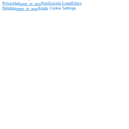
Privacidad
Notificación Legal
Ethics
open_in_new
Helpline
Ayuda
Cookie Settings
open_in_new