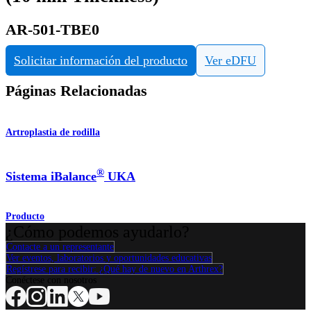
AR-501-TBE0
Solicitar información del producto
Ver eDFU
Páginas Relacionadas
Artroplastia de rodilla
®
Sistema iBalance
UKA
Producto
¿Cómo podemos ayudarlo?
Contacte a un representante
Ver eventos, laboratorios y oportunidades educativas
Regístrese para recibir: ¿Qué hay de nuevo en Arthrex?
Conéctese con nosotros