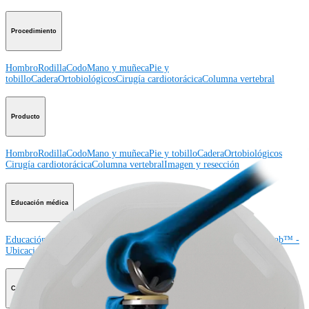
Procedimiento
Hombro
Rodilla
Codo
Mano y muñeca
Pie y
tobillo
Cadera
Ortobiológicos
Cirugía cardiotorácica
Columna vertebral
Producto
Hombro
Rodilla
Codo
Mano y muñeca
Pie y tobillo
Cadera
Ortobiológicos
Cirugía cardiotorácica
Columna vertebral
Imagen y resección
Educación médica
Educación médica
Descripción de cursos
Calendario de cursos
ArthroLab™ -
Ubicaciones
Nuestro departamento de educación médica
OrthoPedia
Corporación