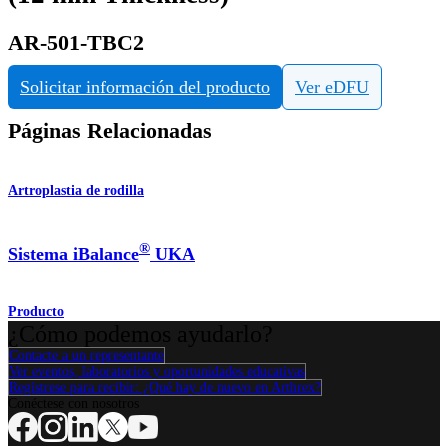
AR-501-TBC2
Solicitar información del producto
Ver eDFU
Páginas Relacionadas
Artroplastia de rodilla
®
Sistema iBalance
UKA
Producto
¿Cómo podemos ayudarlo?
Contacte a un representante
Ver eventos, laboratorios y oportunidades educativas
Regístrese para recibir: ¿Qué hay de nuevo en Arthrex?
Conéctese con nosotros