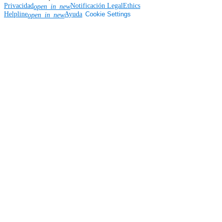
Privacidad
Notificación Legal
Ethics
open_in_new
Helpline
Ayuda
Cookie Settings
open_in_new