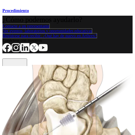
Procedimiento
¿Cómo podemos ayudarlo?
Contacte a un representante
Ver eventos, laboratorios y oportunidades educativas
Regístrese para recibir: ¿Qué hay de nuevo en Arthrex?
Conéctese con nosotros
Procedimiento
Hombro
Rodilla
Codo
Mano y muñeca
Pie y
tobillo
Cadera
Ortobiológicos
Cirugía cardiotorácica
Columna vertebral
Producto
Hombro
Rodilla
Codo
Mano y muñeca
Pie y tobillo
Cadera
Ortobiológicos
Cirugía cardiotorácica
Columna vertebral
Imagen y resección