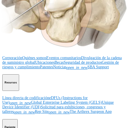
Educación médica
Educación médica
Descripción de cursos
Calendario de cursos
ArthroLab™ -
Ubicaciones
Nuestro departamento de educación médica
OrthoPedia
Corporación
Corporación
Quiénes somos
Eventos comunitarios
Divulgación de la cadena
de suministro global
Ubicaciones
Becas
Seguridad de productos
Gestión de
riesgos y cumplimiento
Patentes
Noticias
SBA Support
open_in_new
Recursos
Línea directa de codificación
eDFUs (Instructions for
Use)
Global Enterprise Labeling System (GELS)
Unique
open_in_new
Device Identifier (UDI)
Solicitud para exhibiciones, congresos y
talleres
Rep Site
The Arthrex Surgeon App
open_in_new
open_in_new
Paciente