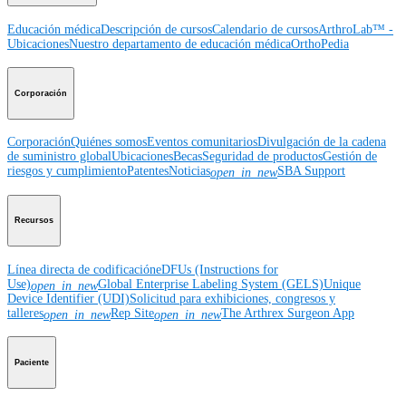
Educación médica
Descripción de cursos
Calendario de cursos
ArthroLab™ -
Ubicaciones
Nuestro departamento de educación médica
OrthoPedia
Corporación
Corporación
Quiénes somos
Eventos comunitarios
Divulgación de la cadena
de suministro global
Ubicaciones
Becas
Seguridad de productos
Gestión de
riesgos y cumplimiento
Patentes
Noticias
SBA Support
open_in_new
Recursos
Línea directa de codificación
eDFUs (Instructions for
Use)
Global Enterprise Labeling System (GELS)
Unique
open_in_new
Device Identifier (UDI)
Solicitud para exhibiciones, congresos y
talleres
Rep Site
The Arthrex Surgeon App
open_in_new
open_in_new
Paciente