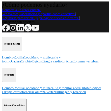
¿Cómo podemos ayudarlo?
Contacte a un representante
Ver eventos, laboratorios y oportunidades educativas
Regístrese para recibir: ¿Qué hay de nuevo en Arthrex?
Conéctese con nosotros
Procedimiento
Hombro
Rodilla
Codo
Mano y muñeca
Pie y
tobillo
Cadera
Ortobiológicos
Cirugía cardiotorácica
Columna vertebral
Producto
Hombro
Rodilla
Codo
Mano y muñeca
Pie y tobillo
Cadera
Ortobiológicos
Cirugía cardiotorácica
Columna vertebral
Imagen y resección
Educación médica