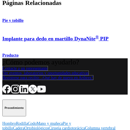
Páginas Relacionadas
Pie y tobillo
®
Implante para dedo en martillo DynaNite
PIP
Producto
¿Cómo podemos ayudarlo?
Contacte a un representante
Ver eventos, laboratorios y oportunidades educativas
Regístrese para recibir: ¿Qué hay de nuevo en Arthrex?
Conéctese con nosotros
Procedimiento
Hombro
Rodilla
Codo
Mano y muñeca
Pie y
tobillo
Cadera
Ortobiológicos
Cirugía cardiotorácica
Columna vertebral