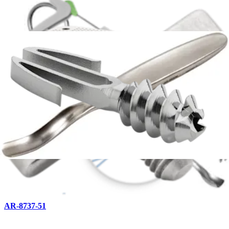
AR-8737-45
Driver Shaft, 1.5 mm Hexalobe, Solid
AR-8737-46
Profile Drill, for Micro Compression FT
AR-8737-51