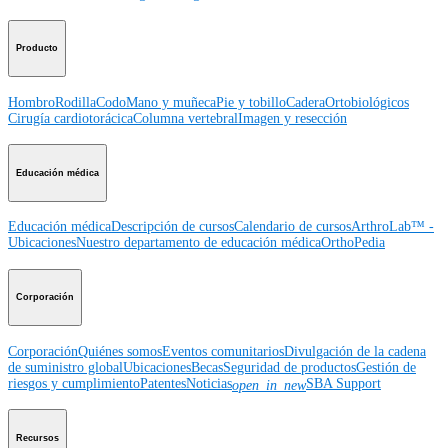
Producto
Hombro
Rodilla
Codo
Mano y muñeca
Pie y tobillo
Cadera
Ortobiológicos
Cirugía cardiotorácica
Columna vertebral
Imagen y resección
Educación médica
Educación médica
Descripción de cursos
Calendario de cursos
ArthroLab™ -
Ubicaciones
Nuestro departamento de educación médica
OrthoPedia
Corporación
Corporación
Quiénes somos
Eventos comunitarios
Divulgación de la cadena
de suministro global
Ubicaciones
Becas
Seguridad de productos
Gestión de
riesgos y cumplimiento
Patentes
Noticias
SBA Support
open_in_new
Recursos