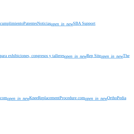
y cumplimiento
Patentes
Noticias
SBA Support
open_in_new
para exhibiciones, congresos y talleres
Rep Site
The
open_in_new
open_in_new
n.com
KneeReplacementProcedure.com
OrthoPedia
open_in_new
open_in_new