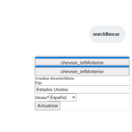
search
Buscar
chevron_left
Anterior
Aplicaciones
chevron_left
Anterior
Vet Systems
OrthoPedia Patient
SAP
Actualizar ubicación/Idioma
País
Supplier Portal
Synergy Imaging & Resection
Idioma*
Actualizar