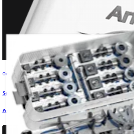
Ortobiología
®
Set de aloinjerto OATS
, largo
Producto