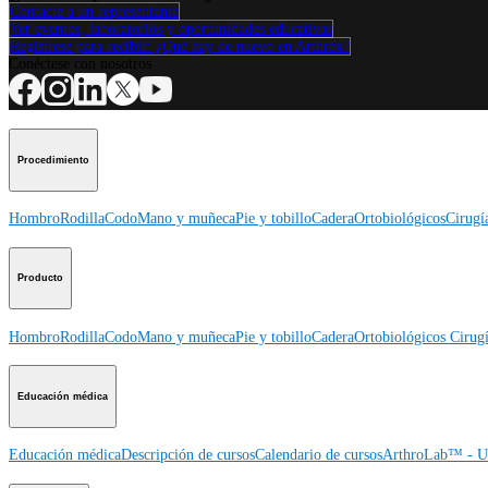
Contacte a un representante
Ver eventos, laboratorios y oportunidades educativas
Regístrese para recibir: ¿Qué hay de nuevo en Arthrex?
Conéctese con nosotros
Procedimiento
Hombro
Rodilla
Codo
Mano y muñeca
Pie y tobillo
Cadera
Ortobiológicos
Cirugí
Producto
Hombro
Rodilla
Codo
Mano y muñeca
Pie y tobillo
Cadera
Ortobiológicos
Cirugí
Educación médica
Educación médica
Descripción de cursos
Calendario de cursos
ArthroLab™ - Ub