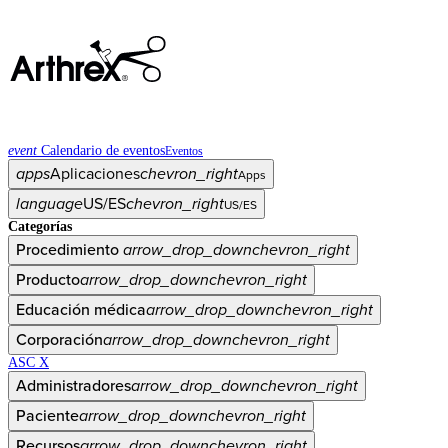
event
Calendario de eventos
Eventos
apps
Aplicaciones
chevron_right
Apps
language
US/ES
chevron_right
US/ES
Categorías
Procedimiento
arrow_drop_down
chevron_right
Producto
arrow_drop_down
chevron_right
Educación médica
arrow_drop_down
chevron_right
Corporación
arrow_drop_down
chevron_right
ASC X
Administradores
arrow_drop_down
chevron_right
Paciente
arrow_drop_down
chevron_right
Recursos
arrow_drop_down
chevron_right