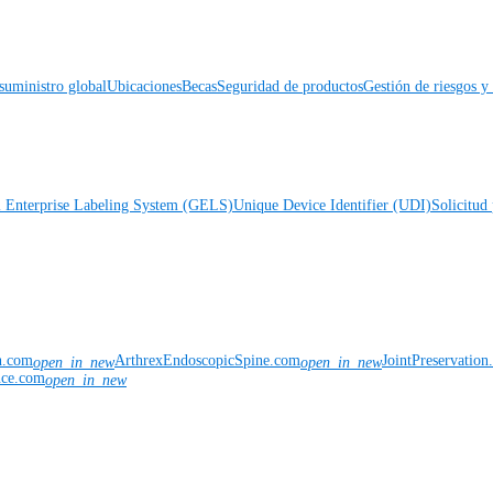
suministro global
Ubicaciones
Becas
Seguridad de productos
Gestión de riesgos 
l Enterprise Labeling System (GELS)
Unique Device Identifier (UDI)
Solicitud 
n.com
ArthrexEndoscopicSpine.com
JointPreservatio
open_in_new
open_in_new
nce.com
open_in_new