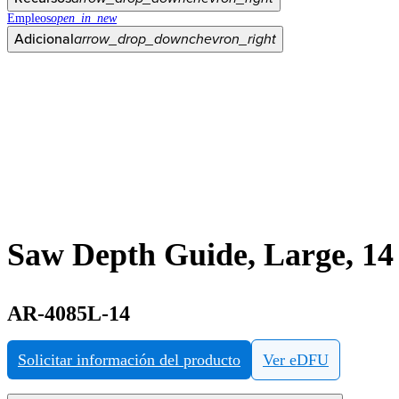
Empleos
open_in_new
Adicional
arrow_drop_down
chevron_right
Saw Depth Guide, Large, 1
AR-4085L-14
Solicitar información del producto
Ver eDFU