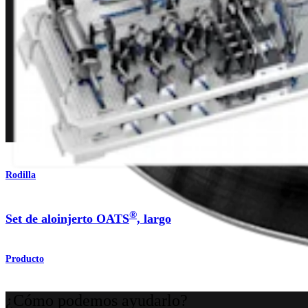
Rodilla
®
Set de aloinjerto OATS
, largo
Producto
¿Cómo podemos ayudarlo?