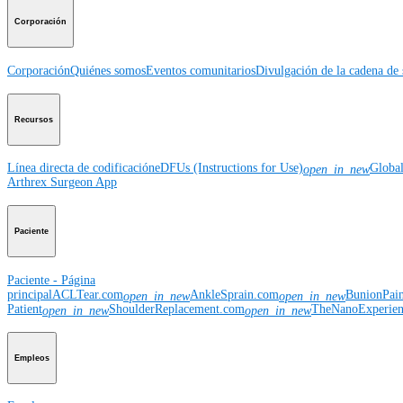
Corporación
Corporación
Quiénes somos
Eventos comunitarios
Divulgación de la cadena de 
Recursos
Línea directa de codificación
eDFUs (Instructions for Use)
Globa
open_in_new
Arthrex Surgeon App
Paciente
Paciente - Página
principal
ACLTear.com
AnkleSprain.com
BunionPai
open_in_new
open_in_new
Patient
ShoulderReplacement.com
TheNanoExperie
open_in_new
open_in_new
Empleos