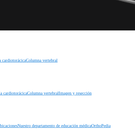
a cardiotorácica
Columna vertebral
a cardiotorácica
Columna vertebral
Imagen y resección
icaciones
Nuestro departamento de educación médica
OrthoPedia