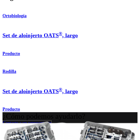
Ortobiología
®
Set de aloinjerto OATS
, largo
Producto
Rodilla
®
Set de aloinjerto OATS
, largo
Producto
¿Cómo podemos ayudarlo?
Contacte a un representante
Ver eventos, laboratorios y oportunidades educativas
Regístrese para recibir: ¿Qué hay de nuevo en Arthrex?
Conéctese con nosotros