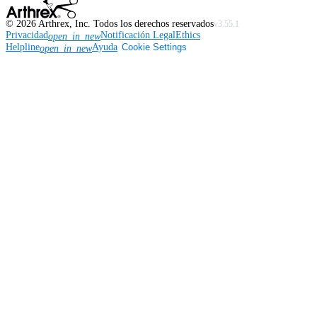
©
2026
Arthrex, Inc. Todos los derechos reservados
v3.55.1
Privacidad
Notificación Legal
Ethics
open_in_new
Helpline
Ayuda
Cookie Settings
open_in_new