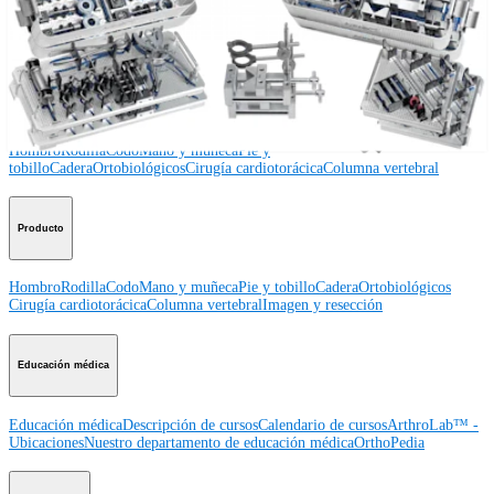
Procedimiento
Hombro
Rodilla
Codo
Mano y muñeca
Pie y
tobillo
Cadera
Ortobiológicos
Cirugía cardiotorácica
Columna vertebral
Producto
Hombro
Rodilla
Codo
Mano y muñeca
Pie y tobillo
Cadera
Ortobiológicos
Cirugía cardiotorácica
Columna vertebral
Imagen y resección
Educación médica
Educación médica
Descripción de cursos
Calendario de cursos
ArthroLab™ -
Ubicaciones
Nuestro departamento de educación médica
OrthoPedia