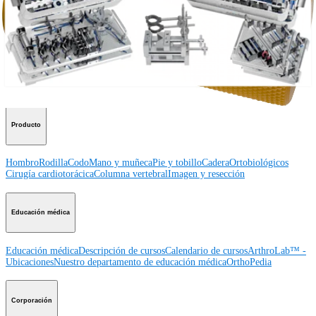
Procedimiento
Hombro
Rodilla
Codo
Mano y muñeca
Pie y
tobillo
Cadera
Ortobiológicos
Cirugía cardiotorácica
Columna vertebral
Producto
Hombro
Rodilla
Codo
Mano y muñeca
Pie y tobillo
Cadera
Ortobiológicos
Cirugía cardiotorácica
Columna vertebral
Imagen y resección
Educación médica
Educación médica
Descripción de cursos
Calendario de cursos
ArthroLab™ -
Ubicaciones
Nuestro departamento de educación médica
OrthoPedia
Corporación