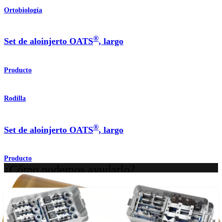
Ortobiología
®
Set de aloinjerto OATS
, largo
Producto
Rodilla
®
Set de aloinjerto OATS
, largo
Producto
¿Cómo podemos ayudarlo?
Contacte a un representante
Ver eventos, laboratorios y oportunidades educativas
Regístrese para recibir: ¿Qué hay de nuevo en Arthrex?
Conéctese con nosotros