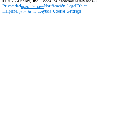
©
2026
Arthrex, Inc. Todos los derechos reservados
v3.55.1
Privacidad
Notificación Legal
Ethics
open_in_new
Helpline
Ayuda
Cookie Settings
open_in_new