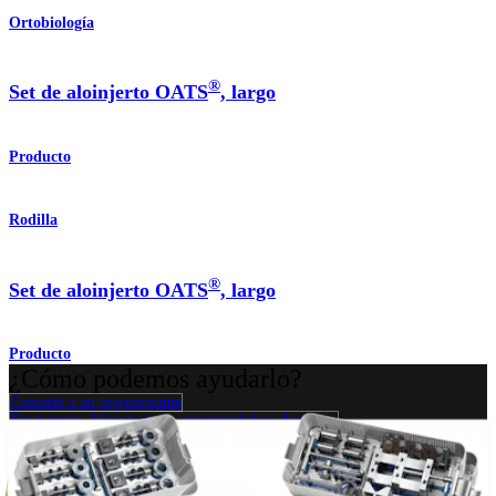
Ortobiología
®
Set de aloinjerto OATS
, largo
Producto
Rodilla
®
Set de aloinjerto OATS
, largo
Producto
¿Cómo podemos ayudarlo?
Contacte a un representante
Ver eventos, laboratorios y oportunidades educativas
Regístrese para recibir: ¿Qué hay de nuevo en Arthrex?
Conéctese con nosotros