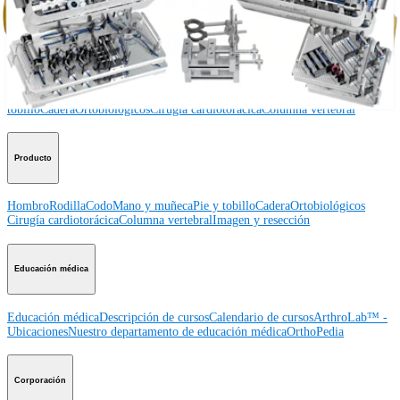
Procedimiento
Hombro
Rodilla
Codo
Mano y muñeca
Pie y
tobillo
Cadera
Ortobiológicos
Cirugía cardiotorácica
Columna vertebral
Producto
Hombro
Rodilla
Codo
Mano y muñeca
Pie y tobillo
Cadera
Ortobiológicos
Cirugía cardiotorácica
Columna vertebral
Imagen y resección
Educación médica
Educación médica
Descripción de cursos
Calendario de cursos
ArthroLab™ -
Ubicaciones
Nuestro departamento de educación médica
OrthoPedia
Corporación