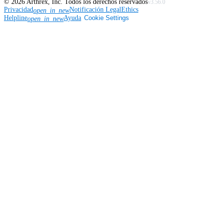
©
2026
Arthrex, Inc. Todos los derechos reservados
v3.56.0
Privacidad
Notificación Legal
Ethics
open_in_new
Helpline
Ayuda
Cookie Settings
open_in_new