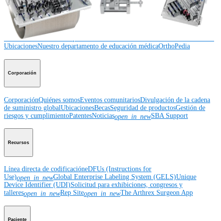
Educación médica
Educación médica
Descripción de cursos
Calendario de cursos
ArthroLab™ -
Ubicaciones
Nuestro departamento de educación médica
OrthoPedia
Corporación
Corporación
Quiénes somos
Eventos comunitarios
Divulgación de la cadena
de suministro global
Ubicaciones
Becas
Seguridad de productos
Gestión de
riesgos y cumplimiento
Patentes
Noticias
SBA Support
open_in_new
Recursos
Línea directa de codificación
eDFUs (Instructions for
Use)
Global Enterprise Labeling System (GELS)
Unique
open_in_new
Device Identifier (UDI)
Solicitud para exhibiciones, congresos y
talleres
Rep Site
The Arthrex Surgeon App
open_in_new
open_in_new
Paciente