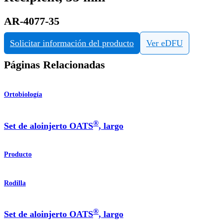
AR-4077-35
Solicitar información del producto
Ver eDFU
Páginas Relacionadas
Ortobiología
®
Set de aloinjerto OATS
, largo
Producto
Rodilla
®
Set de aloinjerto OATS
, largo