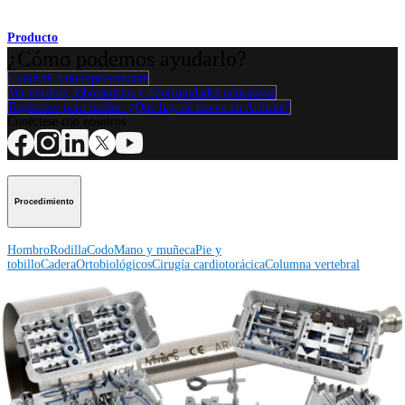
Producto
¿Cómo podemos ayudarlo?
Contacte a un representante
Ver eventos, laboratorios y oportunidades educativas
Regístrese para recibir: ¿Qué hay de nuevo en Arthrex?
Conéctese con nosotros
Procedimiento
Hombro
Rodilla
Codo
Mano y muñeca
Pie y
tobillo
Cadera
Ortobiológicos
Cirugía cardiotorácica
Columna vertebral
Producto
Hombro
Rodilla
Codo
Mano y muñeca
Pie y tobillo
Cadera
Ortobiológicos
Cirugía cardiotorácica
Columna vertebral
Imagen y resección