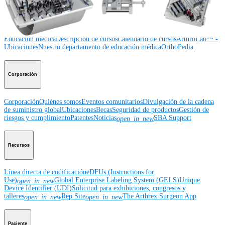
Educación médica
Educación médica
Descripción de cursos
Calendario de cursos
ArthroLab™ -
Ubicaciones
Nuestro departamento de educación médica
OrthoPedia
Corporación
Corporación
Quiénes somos
Eventos comunitarios
Divulgación de la cadena
de suministro global
Ubicaciones
Becas
Seguridad de productos
Gestión de
riesgos y cumplimiento
Patentes
Noticias
SBA Support
open_in_new
Recursos
Línea directa de codificación
eDFUs (Instructions for
Use)
Global Enterprise Labeling System (GELS)
Unique
open_in_new
Device Identifier (UDI)
Solicitud para exhibiciones, congresos y
talleres
Rep Site
The Arthrex Surgeon App
open_in_new
open_in_new
Paciente