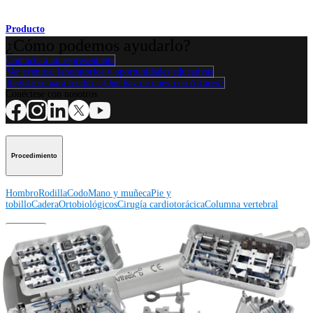
Producto
¿Cómo podemos ayudarlo?
Contacte a un representante
Ver eventos, laboratorios y oportunidades educativas
Regístrese para recibir: ¿Qué hay de nuevo en Arthrex?
Conéctese con nosotros
Procedimiento
Hombro
Rodilla
Codo
Mano y muñeca
Pie y
tobillo
Cadera
Ortobiológicos
Cirugía cardiotorácica
Columna vertebral
Producto
Hombro
Rodilla
Codo
Mano y muñeca
Pie y tobillo
Cadera
Ortobiológicos
Cirugía cardiotorácica
Columna vertebral
Imagen y resección