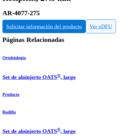
AR-4077-275
Solicitar información del producto
Ver eDFU
Páginas Relacionadas
Ortobiología
®
Set de aloinjerto OATS
, largo
Producto
Rodilla
®
Set de aloinjerto OATS
, largo