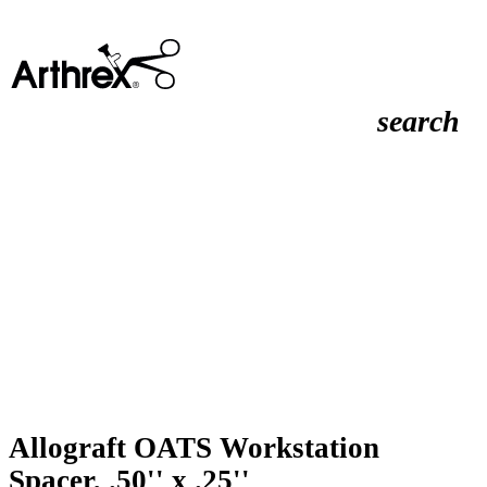
search
Allograft OATS Workstation
Spacer, .50'' x .25''