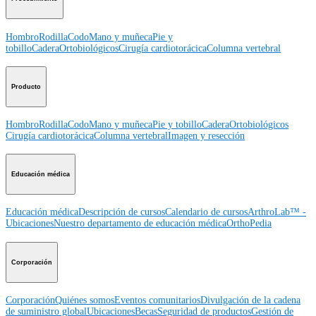
Hombro
Rodilla
Codo
Mano y muñeca
Pie y
tobillo
Cadera
Ortobiológicos
Cirugía cardiotorácica
Columna vertebral
Producto
Hombro
Rodilla
Codo
Mano y muñeca
Pie y tobillo
Cadera
Ortobiológicos
Cirugía cardiotorácica
Columna vertebral
Imagen y resección
Educación médica
Educación médica
Descripción de cursos
Calendario de cursos
ArthroLab™ -
Ubicaciones
Nuestro departamento de educación médica
OrthoPedia
Corporación
Corporación
Quiénes somos
Eventos comunitarios
Divulgación de la cadena
de suministro global
Ubicaciones
Becas
Seguridad de productos
Gestión de