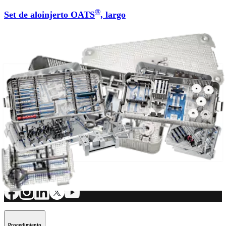
®
Set de aloinjerto OATS
, largo
Producto
Pie y tobillo
®
Talus OATS
Set
Producto
¿Cómo podemos ayudarlo?
Contacte a un representante
Ver eventos, laboratorios y oportunidades educativas
Regístrese para recibir: ¿Qué hay de nuevo en Arthrex?
Conéctese con nosotros
Procedimiento